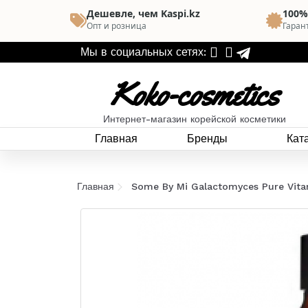
Дешевле, чем Kaspi.kz
100%
Опт и розница
Гаран
Мы в социальных сетях:
Koko-cosmetics
Интернет-магазин корейской косметики
Главная
Бренды
Кат
Главная
Some By Mi Galactomyces Pure Vitam