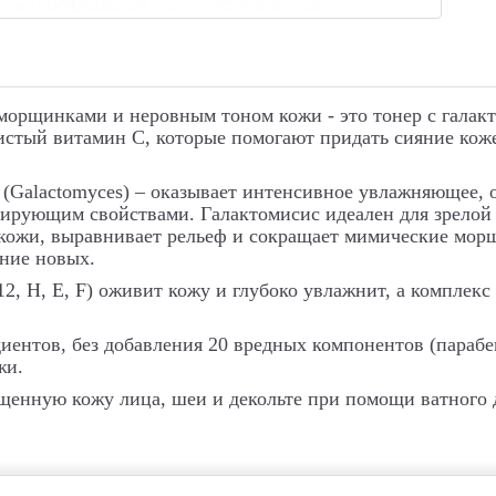
морщинками и неровным тоном кожи - это тонер с галак
стый витамин С, которые помогают придать сияние коже,
 (Galactomyces) – оказывает интенсивное увлажняющее
ирующим свойствами. Галактомисис идеален для зрелой 
 кожи, выравнивает рельеф и сокращает мимические мор
ние новых.
2, Н, Е, F) оживит кожу и глубоко увлажнит, а комплекс
диентов, без добавления 20 вредных компонентов (параб
жи.
щенную кожу лица, шеи и декольте при помощи ватного 