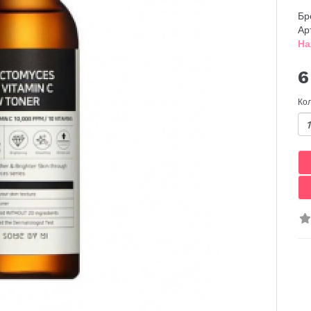
Бр
Ар
На
6
Ко