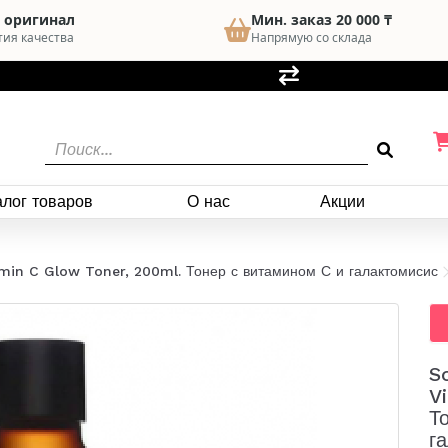
 оригинал
Мин. заказ 20 000 ₸
тия качества
Напрямую со склада
алог товаров
О нас
Акции
in C Glow Toner, 200ml. Тонер с витамином С и галактомисис
S
V
Т
г