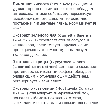
Лимонная кислота
(Citric Acid) очищает и
удаляет ороговевшие клетки кожи, обладает
антиоксидантными сойствами, нормализует
выработку кожного сала, мягко осветляет
постакне и пигментные пятна, нормазизует Ph
кожи.
Экстракт зелёного чая
(Camellia Sinensis
Leaf Extract) укрепляет стенки сосудов и
капилляров, препятствует нарушению их
проницаемости и ломкости; нормализует
тканевое дыхание.
Экстракт лакрицы
(Glycyrrhiza Glabra
(Licorice) Root Extract) смягчает и оказывает
противовоспалительный эффект, обладает
очищающим и отбеливающим действием,
регенерирует и заживляет.
Экстракт хауттюйнии
(Houttuynia Cordata
Extract) стимулирует лимфатический ток,
помогает избежать появления отеков,
заживляет микротравмы и снимает воспаления.