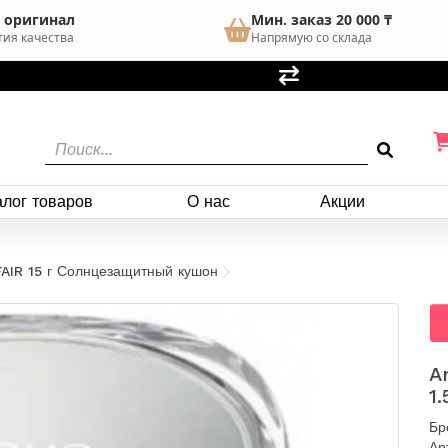
 оригинал
Мин. заказ 20 000 ₸
тия качества
Напрямую со склада
алог товаров
О нас
Акции
FAIR 15 г Солнцезащитный кушон
A
1
Бр
Ар