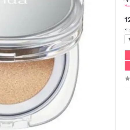
На
1
Ко