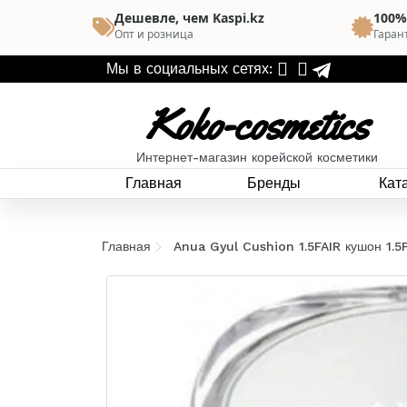
Дешевле, чем Kaspi.kz
100%
Опт и розница
Гаран
Мы в социальных сетях:
Koko-cosmetics
Интернет-магазин корейской косметики
Главная
Бренды
Кат
Главная
Anua Gyul Cushion 1.5FAIR кушон 1.5