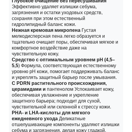
Глубокое очищение без пересушивания
Эффективно удаляет излишки себума,
загрязнения и остатки уходовых средств,
сохраняя при этом естественный
гидролипидный баланс кожи.
Нежная кремовая микропена
Густая
мелкодисперсная пена легко образуется и
тщательно очищает поры, обеспечивая мягкое и
комфортное воздействие даже на
чувствительную кожу.
Средство с оптимальным уровнем pH (4,5–
5,5
) Формула, соответствующая естественному
уровню pH кожи, помогает поддерживать баланс
и укреплять защитный барьер после умывания.
С PDRN растительного происхождения,
церамидами и
пантенолом Успокаивает кожу,
обеспечивая увлажнение и укрепление
защитного барьера; подходит для сухой,
чувствительной или склонной к стрессу кожи.
PHA- и LHA-кислоты для мягкого
ежедневного ухода
Деликатные
отшелушивающие компоненты удаляют излишки
себума и загрязнения, делая кожу гладкой,