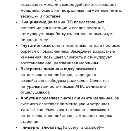
оказывает омолаживающее действие: сокращает
морщины, осветляет возрастные пигментные пятна,
веснушки и постакне.
Ниацинамид
(витамин B3) предотвращает
появление пигментации и следов постакне,
стимулирует выработку коллагена, нормализует
жирность кожи.
Глутатион
осветляет пигментные пятна и постакне,
борется с покраснением. Замедляет возрастные
изменения: повышает упругость и стимулирует
восстановление, разглаживая морщины.
Экстракты лимона и юдзу
оказывают
антиоксидантное действие, защищая от
воздействия свободных радикалов. Являются
натуральными источниками AHA, деликатно
отшелушивают.
Арбутин
подавляет синтез пигмента меланина, за
счёт чего осветляет пигментацию и устраняет
тусклый тон. Уменьшает отёчность, оказывает
антиоксидантное действие, замедляет процесс
старения.
Глицерил глюкозид
(Glyceryl Glucoside)—