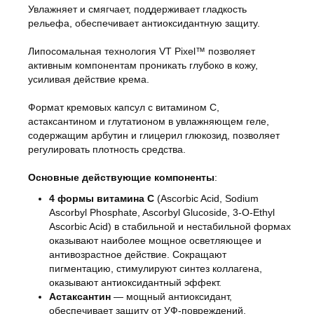
Увлажняет и смягчает, поддерживает гладкость
рельефа, обеспечивает антиоксидантную защиту.
Липосомальная технология VT Pixel™ позволяет
активным компонентам проникать глубоко в кожу,
усиливая действие крема.
Формат кремовых капсул с витамином C,
астаксантином и глутатионом в увлажняющем геле,
содержащим арбутин и глицерил глюкозид, позволяет
регулировать плотность средства.
Основные действующие компоненты
:
4 формы витамина C
(Ascorbic Acid, Sodium
Ascorbyl Phosphate, Ascorbyl Glucoside, 3-O-Ethyl
Ascorbic Acid) в стабильной и нестабильной формах
оказывают наиболее мощное осветляющее и
антивозрастное действие. Сокращают
пигментацию, стимулируют синтез коллагена,
оказывают антиоксидантный эффект.
Астаксантин
— мощный антиоксидант,
обеспечивает защиту от УФ-повреждений,