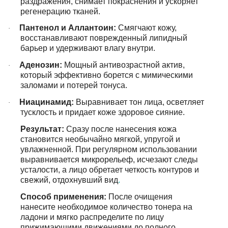
раздражения, снимает покраснения и ускоряет
регенерацию тканей.
Пантенол и Аллантоин:
Смягчают кожу,
·
восстанавливают поврежденный липидный
барьер и удерживают влагу внутри.
Аденозин:
Мощный антивозрастной актив,
·
который эффективно борется с мимическими
заломами и потерей тонуса.
Ниацинамид:
Выравнивает тон лица, осветляет
·
тусклость и придает коже здоровое сияние.
Результат:
Сразу после нанесения кожа
становится необычайно мягкой, упругой и
увлажненной. При регулярном использовании
выравнивается микрорельеф, исчезают следы
усталости, а лицо обретает четкость контуров и
свежий, отдохнувший вид
.
Способ применения:
После очищения
нанесите необходимое количество тонера на
ладони и мягко распределите по лицу
прижимающими движениями до полного