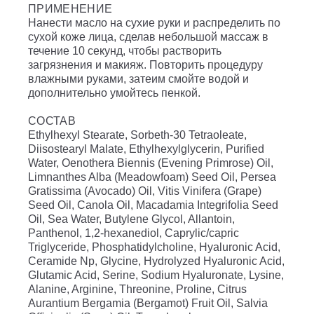
ПРИМЕНЕНИЕ
Нанести масло на сухие руки и распределить по
сухой коже лица, сделав небольшой массаж в
течение 10 секунд, чтобы растворить
загрязнения и макияж. Повторить процедуру
влажными руками, затеим смойте водой и
дополнительно умойтесь пенкой.
СОСТАВ
Ethylhexyl Stearate, Sorbeth-30 Tetraoleate,
Diisostearyl Malate, Ethylhexylglycerin, Purified
Water, Oenothera Biennis (Evening Primrose) Oil,
Limnanthes Alba (Meadowfoam) Seed Oil, Persea
Gratissima (Avocado) Oil, Vitis Vinifera (Grape)
Seed Oil, Canola Oil, Macadamia Integrifolia Seed
Oil, Sea Water, Butylene Glycol, Allantoin,
Panthenol, 1,2-hexanediol, Caprylic/​capric
Triglyceride, Phosphatidylcholine, Hyaluronic Acid,
Ceramide Np, Glycine, Hydrolyzed Hyaluronic Acid,
Glutamic Acid, Serine, Sodium Hyaluronate, Lysine,
Alanine, Arginine, Threonine, Proline, Citrus
Aurantium Bergamia (Bergamot) Fruit Oil, Salvia