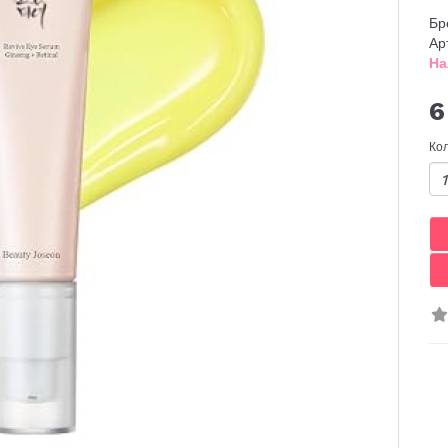
Бр
Ар
На
6
Ко