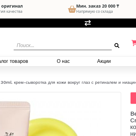
 оригинал
Мин. заказ 20 000 ₸
тия качества
Напрямую со склада
алог товаров
О нас
Акции
 30ml. крем-сыворотка для кожи вокруг глаз с ретиналем и ниац
B
C
к
н