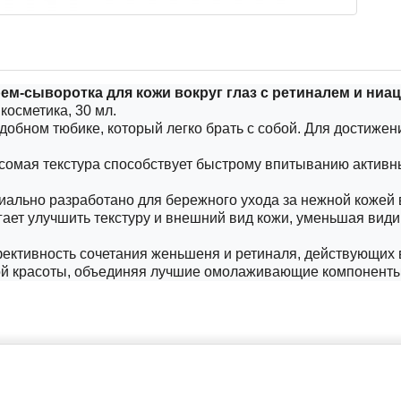
крем-сыворотка для кожи вокруг глаз с ретиналем и ни
косметика, 30 мл.
добном тюбике, который легко брать с собой. Для достиже
есомая текстура способствует быстрому впитыванию активн
ально разработано для бережного ухода за нежной кожей во
гает улучшить текстуру и внешний вид кожи, уменьшая вид
ективность сочетания женьшеня и ретиналя, действующих 
ой красоты, объединяя лучшие омолаживающие компоненты