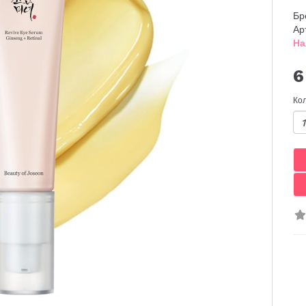
Бр
Ар
На
6
Ко