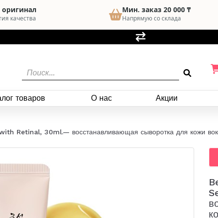
 оригинал
Мин. заказ 20 000 ₸
тия качества
Напрямую со склада
алог товаров
О нас
Акции
with Retinal, 30ml.— восстанавливающая сыворотка для кожи вок
B
S
в
к