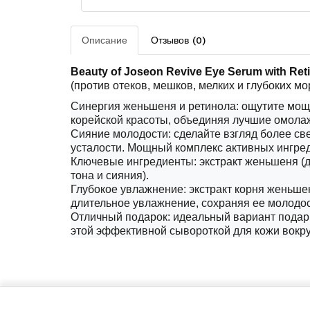
Описание
Отзывов (0)
Beauty
of
Joseon
Revive
Eye
Serum
with
Ret
(против отеков, мешков, мелких и глубоких мо
Синергия женьшеня и ретинола: ощутите мощ
корейской красоты, объединяя лучшие омол
Сияние молодости: сделайте взгляд более с
усталости. Мощный комплекс активных ингред
Ключевые ингредиенты: экстракт женьшеня (д
тона и сияния).
Глубокое увлажнение: экстракт корня женьше
длительное увлажнение, сохраняя ее молодос
Отличный подарок: идеальный вариант подарк
этой эффективной сывороткой для кожи вокруг