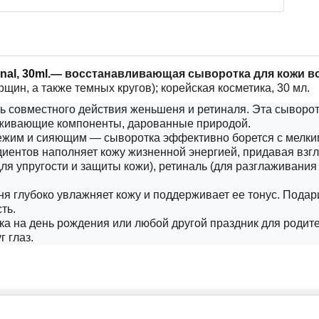
inal
, 30
ml
.
— восстанавливающая сыворотка для кожи во
рщин, а также темных кругов); корейская косметика, 30 мл.
ь совместного действия женьшеня и ретиналя. Эта сыворот
аживающие компоненты, дарованные природой.
вежим и сияющим — сыворотка эффективно борется с мелки
иентов наполняет кожу жизненной энергией, придавая взгл
ля упругости и защиты кожи), ретиналь (для разглаживани
ня глубоко увлажняет кожу и поддерживает ее тонус. Подар
ть.
а на день рождения или любой другой праздник для родите
 глаз.