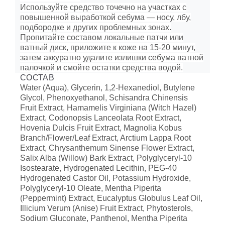
Используйте средство точечно на участках с
повышенной выработкой себума — носу, лбу,
подбородке и других проблемных зонах.
Пропитайте составом локальные патчи или
ватный диск, приложите к коже на 15-20 минут,
затем аккуратно удалите излишки себума ватной
палочкой и смойте остатки средства водой.
СОСТАВ
Water (Aqua), Glycerin, 1,2-Hexanediol, Butylene
Glycol, Phenoxyethanol, Schisandra Chinensis
Fruit Extract, Hamamelis Virginiana (Witch Hazel)
Extract, Codonopsis Lanceolata Root Extract,
Hovenia Dulcis Fruit Extract, Magnolia Kobus
Branch/Flower/Leaf Extract, Arctium Lappa Root
Extract, Chrysanthemum Sinense Flower Extract,
Salix Alba (Willow) Bark Extract, Polyglyceryl-10
Isostearate, Hydrogenated Lecithin, PEG-40
Hydrogenated Castor Oil, Potassium Hydroxide,
Polyglyceryl-10 Oleate, Mentha Piperita
(Peppermint) Extract, Eucalyptus Globulus Leaf Oil,
Illicium Verum (Anise) Fruit Extract, Phytosterols,
Sodium Gluconate, Panthenol, Mentha Piperita