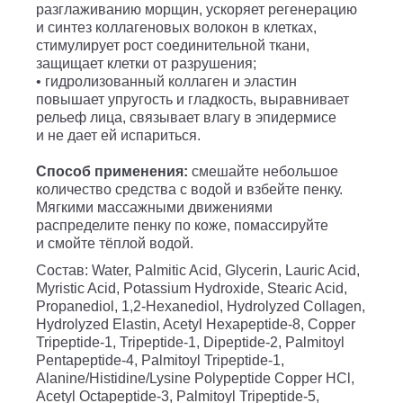
разглаживанию морщин, ускоряет регенерацию
и синтез коллагеновых волокон в клетках,
стимулирует рост соединительной ткани,
защищает клетки от разрушения;
• гидролизованный коллаген и эластин
повышает упругость и гладкость, выравнивает
рельеф лица, связывает влагу в эпидермисе
и не дает ей испариться.
Способ применения:
смешайте небольшое
количество средства с водой и взбейте пенку.
Мягкими массажными движениями
распределите пенку по коже, помассируйте
и смойте тёплой водой.
Состав
: Water, Palmitic Acid, Glycerin, Lauric Acid,
Myristic Acid, Potassium Hydroxide, Stearic Acid,
Propanediol, 1,2-Hexanediol, Hydrolyzed Collagen,
Hydrolyzed Elastin, Acetyl Hexapeptide-8, Copper
Tripeptide-1, Tripeptide-1, Dipeptide-2, Palmitoyl
Pentapeptide-4, Palmitoyl Tripeptide-1,
Alanine/Histidine/Lysine Polypeptide Copper HCl,
Acetyl Octapeptide-3, Palmitoyl Tripeptide-5,