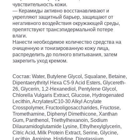
чувствительность кожи.
— Керамиды активно восстанавливают и
укрепляют защитный барьер, защищают от
негативного воздействия окружающей среды,
препятствуют трансэпидермальной потере
влаги.
Нанести необходимое количество средства на
очищенную и тонизированную кожу лица,
распределить до полного впитывания, затем
закрепить уход кремом.
Состав
: Water, Butylene Glycol, Squalane, Betaine,
Dipentaerythrityl Hexa C5-9 Acid Esters, Glycereth-
26, Glycerin, 1,2-Hexanediol, Pentylene Glycol,
Chlorella Vulgaris Extract, Glucose, Hydrogenated
Lecithin, Acrylates/C10-30 Alkyl Acrylate
Crosspolymer, Fructooligosaccharides, Fructose,
Tromethamine, Diphenyl Dimethicone, Xanthan
Gum, Panthenol, Triethylhexanoin, Sodium
Dilauramidoglutamide Lysine, Ethylhexylglycerin,
Citric Acid, Milk Protein Extract, Serine, Glycine,
Lecithin, Arginine, Histidine, Dipotassium