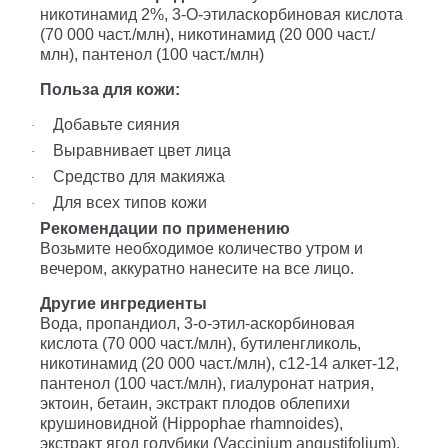
никотинамид 2%, 3-O-этиласкорбиновая кислота
(70 000 част./млн), никотинамид (20 000 част./
млн), пантенол (100 част./млн)
Польза для кожи:
Добавьте сияния
·
Выравнивает цвет лица
·
Средство для макияжа
·
Для всех типов кожи
·
Рекомендации по применению
Возьмите необходимое количество утром и
вечером, аккуратно нанесите на все лицо.
Другие ингредиенты
Вода, пропандиол, 3-o-этил-аскорбиновая
кислота (70 000 част./млн), бутиленгликоль,
никотинамид (20 000 част./млн), c12-14 алкет-12,
пантенол (100 част./млн), гиалуронат натрия,
эктоин, бетаин, экстракт плодов облепихи
крушиновидной (Hippophae rhamnoides),
экстракт ягод голубики (Vaccinium angustifolium),