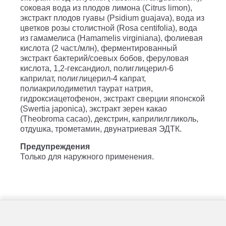
соковая вода из плодов лимона (Citrus limon),
экстракт плодов гуавы (Psidium guajava), вода из
цветков розы столистной (Rosa centifolia), вода
из гамамелиса (Hamamelis virginiana), фолиевая
кислота (2 част./млн), ферментированный
экстракт бактерий/соевых бобов, феруловая
кислота, 1,2-гександиол, полиглицерил-6
каприлат, полиглицерил-4 капрат,
полиакрилодиметил таурат натрия,
гидроксиацетофенон, экстракт сверции японской
(Swertia japonica), экстракт зерен какао
(Theobroma cacao), декстрин, каприлилгликоль,
отдушка, трометамин, двунатриевая ЭДТК.
Предупреждения
Только для наружного применения.