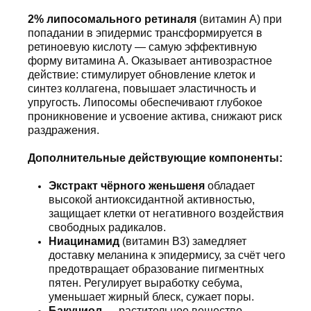
2% липосомального ретиналя
(витамин A) при
попадании в эпидермис трансформируется в
ретиноевую кислоту — самую эффективную
форму витамина A. Оказывает антивозрастное
действие: стимулирует обновление клеток и
синтез коллагена, повышает эластичность и
упругость. Липосомы обеспечивают глубокое
проникновение и усвоение актива, снижают риск
раздражения.
Дополнительные действующие компоненты:
Экстракт чёрного женьшеня
обладает
высокой антиоксидантной активностью,
защищает клетки от негативного воздействия
свободных радикалов.
Ниацинамид
(витамин B3) замедляет
доставку меланина к эпидермису, за счёт чего
предотвращает образование пигментных
пятен. Регулирует выработку себума,
уменьшает жирный блеск, сужает поры.
Бакучиол
— растительное вещество,