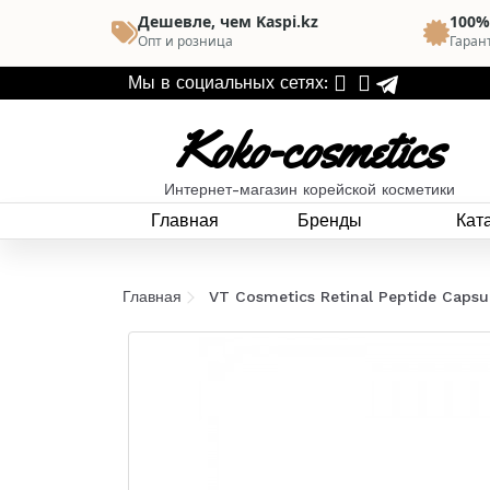
Дешевле, чем Kaspi.kz
100%
Опт и розница
Гаран
Мы в социальных сетях:
Koko-cosmetics
Интернет-магазин корейской косметики
Главная
Бренды
Кат
Главная
VT Cosmetics Retinal Peptide Capsu