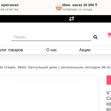
 оригинал
Мин. заказ 20 000 ₸
тия качества
Напрямую со склада
алог товаров
О нас
Акции
le Cream, 50ml. Капсульный крем с ретинальным пептидом 50 м
V
C
к
м