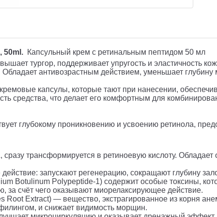
 50ml.
Капсульный крем с ретинальным пептидом 50 мл
ышает тургор, поддерживает упругость и эластичность кожи,
. Обладает антивозрастным действием, уменьшает глубину 
т кремовые капсулы, которые тают при нанесении, обеспеч
ть средства, что делает его комфортным для комбинированн
вует глубокому проникновению и усвоению ретинола, пред
 сразу трансформируется в ретиноевую кислоту. Обладает
 действие: запускают регенерацию, сокращают глубину за
ridium Botulinum Polypeptide-1) содержит особые токсины, 
, за счёт чего оказывают миорелаксирующее действие.
s Root Extract) — вещество, экстрагированное из корня ан
офилингом, и снижает видимость морщин.
улучшает микроциркуляцию и оказывает дренажный эффект,