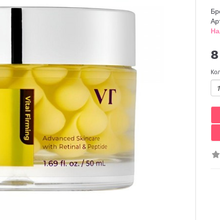
Бр
Ар
На
8
Ко