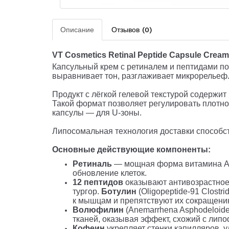
Описание
Отзывов (0)
VT Cosmetics Retinal Peptide Capsule Cream,
Капсульный крем с ретиналем и пептидами пов
выравнивает тон, разглаживает микрорельеф
Продукт с лёгкой гелевой текстурой содержи
Такой формат позволяет регулировать плотнос
капсулы — для U-зоны.
Липосомальная технология доставки способст
Основные действующие компоненты:
Ретиналь
— мощная форма витамина A,
обновление клеток.
12 пептидов
оказывают антивозрастное
тургор.
Ботулин
(Oligopeptide-91 Clost
к мышцам и препятствуют их сокращению
Волюфилин
(Anemarrhena Asphodeloide
тканей, оказывая эффект, схожий с лип
Кофеин
укрепляет стенки капилляров, 