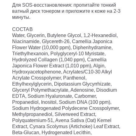
Для SOS-восстановления: пропитайте тонкий
ватный диск тонером и приложите к коже на 2-3
минуты.
СОСТАВ
Water, Glycerin, Butylene Glycol, 1,2-Hexanediol,
Niacinamide, Glycereth-26, Camellia Japonica
Flower Water (10,000 ppm), Diphenhydramine,
Triethylhexanoin, Polyglyceryl-10 Myristate,
Hydrolyzed Collagen (1,040 ppm), Camellia
Japonica Flower Extract (1,010 ppm), Algin,
Hydroxyacetophenone, Acrylates/C10-30 Alkyl
Acrylate Crosspolymer, Panthenol,
Ethylhexylglycerin, Dipotassium Glycyrrhizate,
Glyceryl Polymethacrylate, Adenosine, Disodium
EDTA, Sodium Hyaluronate, Carbomer,
Propanediol, Inositol, Sodium DNA (100 ppm),
Sodium Hydrogenated Polydecene Crosspolymer,
Methylpropanediol, Silverweed Extract,
Polyquaternium-51, Avena Sativa (Oat) Kernel
Extract, Cynara Scolymus (Artichoke) Leaf Extract,
Beta-Glucan, Hydrogenated Lecithin,