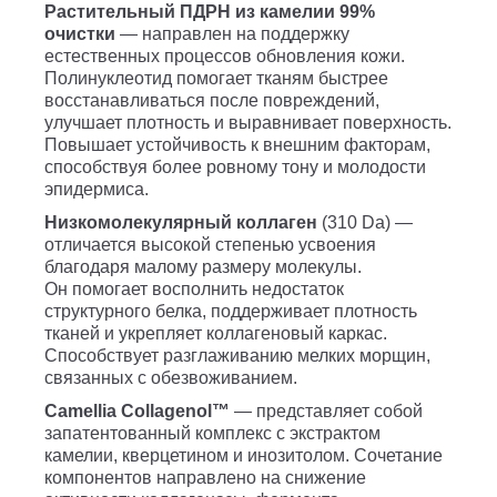
Растительный ПДРН из камелии 99%
очистки
— направлен на поддержку
естественных процессов обновления кожи.
Полинуклеотид помогает тканям быстрее
восстанавливаться после повреждений,
улучшает плотность и выравнивает поверхность.
Повышает устойчивость к внешним факторам,
способствуя более ровному тону и молодости
эпидермиса.
Низкомолекулярный коллаген
(310 Da) —
отличается высокой степенью усвоения
благодаря малому размеру молекулы.
Он помогает восполнить недостаток
структурного белка, поддерживает плотность
тканей и укрепляет коллагеновый каркас.
Способствует разглаживанию мелких морщин,
связанных с обезвоживанием.
Camellia Collagenol™
— представляет собой
запатентованный комплекс с экстрактом
камелии, кверцетином и инозитолом. Сочетание
компонентов направлено на снижение