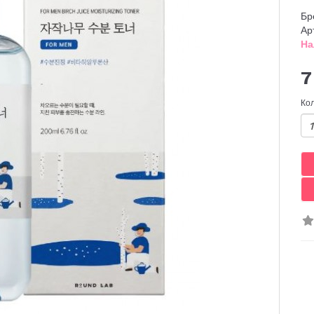
Бр
Ар
На
7
Ко