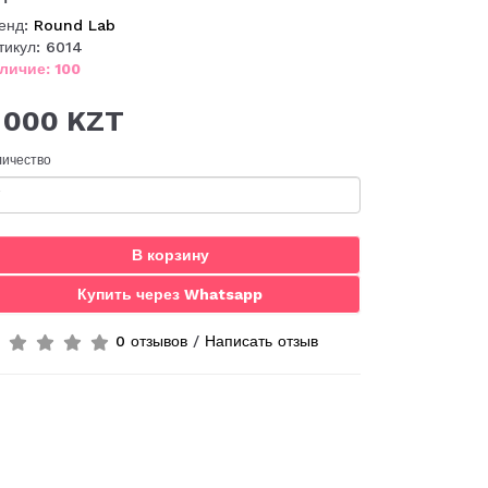
енд:
Round Lab
тикул: 6014
личие: 100
 000 KZT
личество
В корзину
Купить через Whatsapp
0 отзывов
/
Написать отзыв