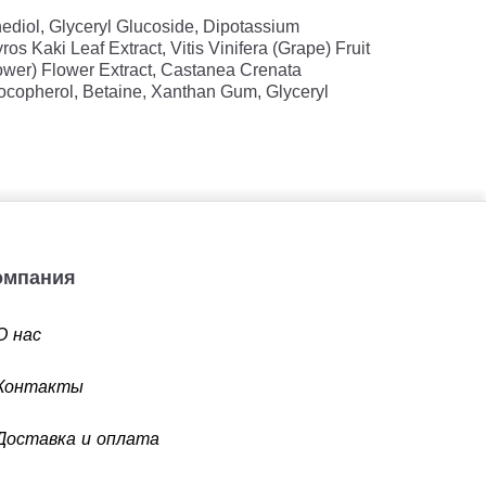
nediol, Glyceryl Glucoside, Dipotassium
s Kaki Leaf Extract, Vitis Vinifera (Grape) Fruit
lower) Flower Extract, Castanea Crenata
 Tocopherol, Betaine, Xanthan Gum, Glyceryl
Компания
О нас
Контакты
Доставка и оплата