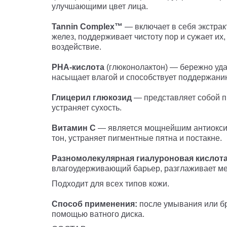
улучшающими цвет лица.
Tannin Complex™
— включает в себя экстрак
желез, поддерживает чистоту пор и сужает их
воздействие.
РНА-кислота
(глюконолактон) — бережно удал
насыщает влагой и способствует поддержанию
Глицерил глюкозид
— представляет собой п
устраняет сухость.
Витамин C
— является мощнейшим антиоксида
тон, устраняет пигментные пятна и постакне.
Разномолекулярная гиалуроновая кислот
влагоудерживающий барьер, разглаживает м
Подходит для всех типов кожи.
Способ применения:
после умывания или б
помощью ватного диска.