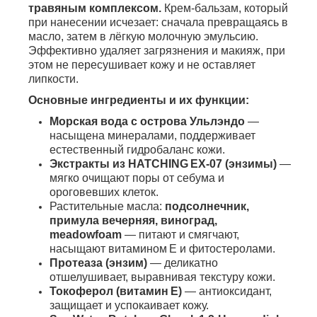
травяным комплексом.
Крем‑бальзам, который
при нанесении исчезает: сначала превращаясь в
масло, затем в лёгкую молочную эмульсию.
Эффективно удаляет загрязнения и макияж, при
этом не пересушивает кожу и не оставляет
липкости.
Основные ингредиенты и их функции:
Морская вода с острова Ульлэндо
—
насыщена минералами, поддерживает
естественный гидробаланс кожи.
Экстракты из HATCHING EX-07 (энзимы)
—
мягко очищают поры от себума и
ороговевших клеток.
Растительные масла:
подсолнечник,
примула вечерняя, виноград,
meadowfoam
— питают и смягчают,
насыщают витамином E и фитостеролами.
Протеаза (энзим)
— деликатно
отшелушивает, выравнивая текстуру кожи.
Токоферол (витамин E)
— антиоксидант,
защищает и успокаивает кожу.