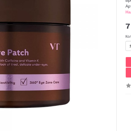
Бр
Ар
На
7
Ко