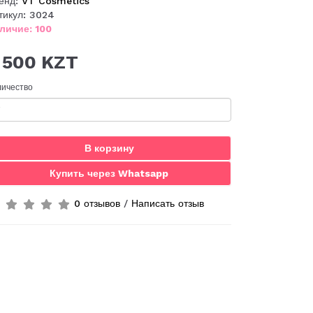
енд:
VT Cosmetics
тикул: 3024
личие: 100
 500 KZT
личество
В корзину
Купить через Whatsapp
0 отзывов
/
Написать отзыв