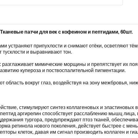
.
Тканевые патчи для век с кофеином и пептидами, 60шт.
ами
устраняют припухлости и снимают отёки, осветляют тём
т тусклости и выравнивают тон.
: разглаживает мимические морщины и препятствует их по
азвитию купероза и поствоспалительной пигментации.
область вокруг глаз, воздействуя на зону межбровья, ниж
йствие, стимулируют синтез коллагеновых и эластиновых в
пептид аргирелин способствует расслаблению мышц лица,
держания тургора, предупреждают птоз тканей, обеспечив
орма ретинола нового поколения, действует быстрее с мен
цепторы клеток, давая им сигнал производить коллаген и г