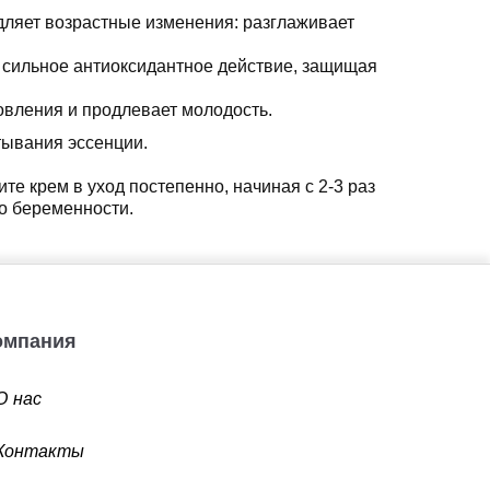
едляет возрастные изменения: разглаживает
т сильное антиоксидантное действие, защищая
новления и продлевает молодость.
итывания эссенции.
те крем в уход постепенно, начиная с 2-3 раз
до беременности.
Компания
О нас
Контакты