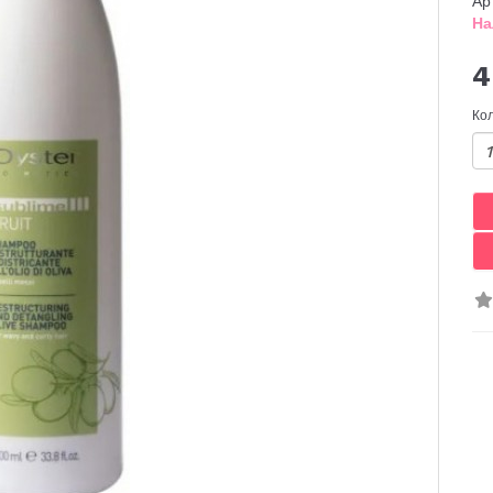
Ар
На
4
Ко