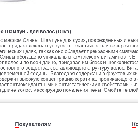
oo
Шампунь
для
волос
(Oliva)
 маслом Оливы. Шампунь для сухих, поврежденных и вьющ
ос, придает локонам упругость, эластичность и невероятно
етических целях, так как оно обладает прекрасными смяг
 Оливы обогащено уникальным комплексом витаминов Р, Е, 
т волосы по всей длине, придавая им блеск и шелковисто
сновного вещества, составляющего структуру волос. Вит
девременной седины. Благодаря содержанию фруктовых кис
одержит высокую концентрацию кератина, проникающего в 
ает антиоксидантными и антистатическими свойствами. С
й длине волос, массируя до появления пены. Смойте теплой
Покупателям