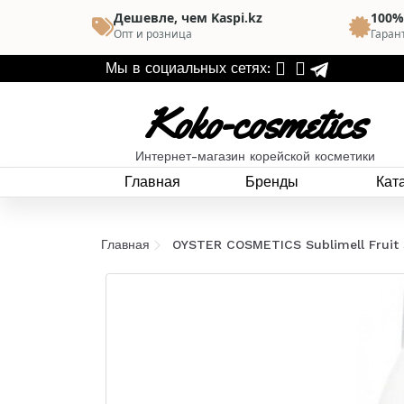
Дешевле, чем Kaspi.kz
100%
Опт и розница
Гаран
Мы в социальных сетях:
Koko-cosmetics
Интернет-магазин корейской косметики
Главная
Бренды
Кат
Главная
OYSTER COSMETICS Sublimell Fruit 