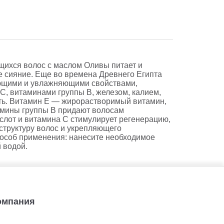
ихся волос с маслом Оливы питает и
е сияние. Еще во времена Древнего Египта
чающими и увлажняющими свойствами,
С, витаминами группы В, железом, калием,
сть. Витамин Е — жирорастворимый витамин,
амины группы В придают волосам
лот и витамина С стимулирует регенерацию,
структуру волос и укрепляющего
пособ применения: нанесите необходимое
 водой.
Компания