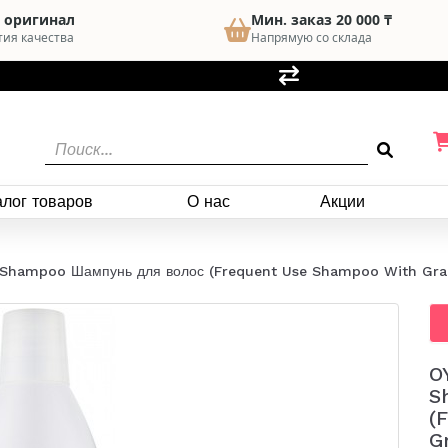
 оригинал
Мин. заказ 20 000 ₸
тия качества
Напрямую со склада
алог товаров
О нас
Акции
 Shampoo Шампунь для волос (Frequent Use Shampoo With Grap
O
S
(
G