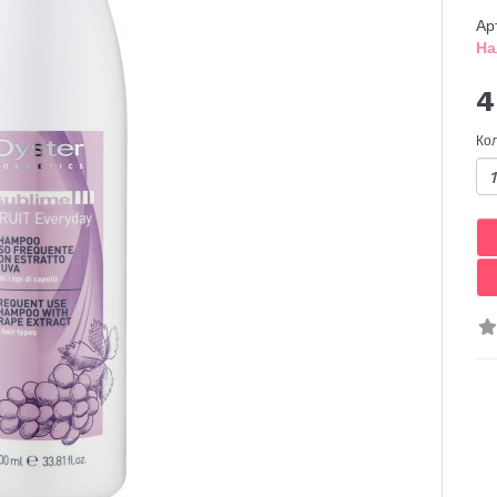
Ар
На
4
Ко