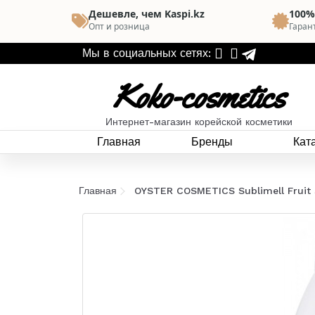
Дешевле, чем Kaspi.kz
100%
Опт и розница
Гаран
Мы в социальных сетях:
Koko-cosmetics
Интернет-магазин корейской косметики
Главная
Бренды
Кат
Главная
OYSTER COSMETICS Sublimell Fruit