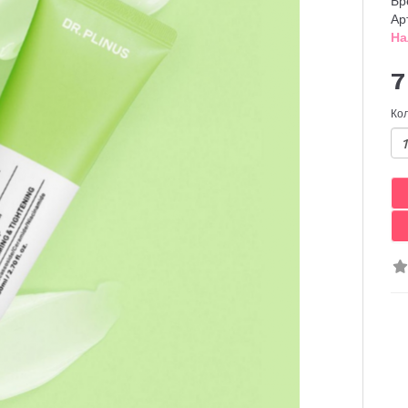
Бр
Ар
На
7
Ко