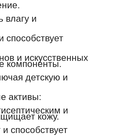
ение.
 влагу и
и способствует
нов и искусственных
е компоненты.
лючая детскую и
е активы:
исептическим и
ащищает кожу.
 и способствует