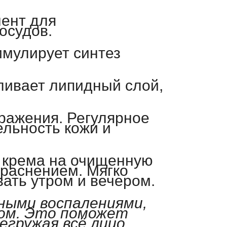
ент для
осудов.
имулирует синтез
ливает липидный слой,
дражения. Регулярное
ельность кожи и
 крема на очищенную
краснением. Мягко
ать утром и вечером.
ными воспалениями,
ном. Это поможет
егружая всё лицо.