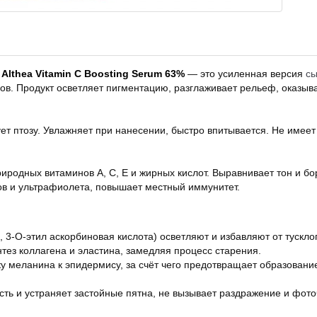
. Althea
Vitamin C Boosting Serum 63%
— это усиленная версия
сы
в. Продукт осветляет пигментацию, разглаживает рельеф, оказыв
ует птозу. Увлажняет при нанесении, быстро впитывается. Не имеет
иродных витаминов A, C, E и жирных кислот. Выравнивает тон и бор
ов и ультрафиолета, повышает местный иммунитет.
, 3-О-этил аскорбиновая кислота) осветляют и избавляют от тускло
тез коллагена и эластина, замедляя процесс старения.
у меланина к эпидермису, за счёт чего предотвращает образовани
ть и устраняет застойные пятна, не вызывает раздражение и фото