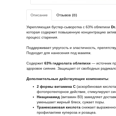
Описание
Отзывов (0)
Укрепляющая бустер-сыворотка с 63% облепихи
Dr
которая содержит повышенную концентрацию активо
процесс старения.
Поддерживает упругость и эластичность, препятств
Подходит для нанесения под макияж.
Содержит
63% гидролата облепихи
— источник пр
здоровое сияние. Защищает от свободных радикал
Дополнительные действующие компоненты
:
2 формы витамина C
(аскорбиновая кислота
фотопротекторное действие, стимулируют син
Ниацинамид
(витамин B3)
замедляет доставк
уменьшает жирный блеск, сужает поры.
Транексамовая кислота
снижает выраженнос
профилактике купероза и розацеа.