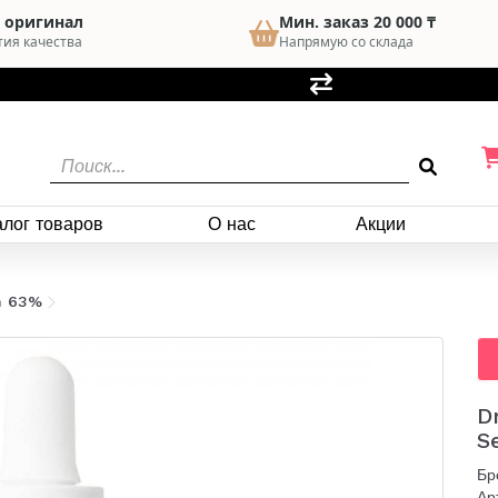
 оригинал
Мин. заказ 20 000 ₸
тия качества
Напрямую со склада
алог товаров
О нас
Акции
um 63%
D
S
Бр
Ар