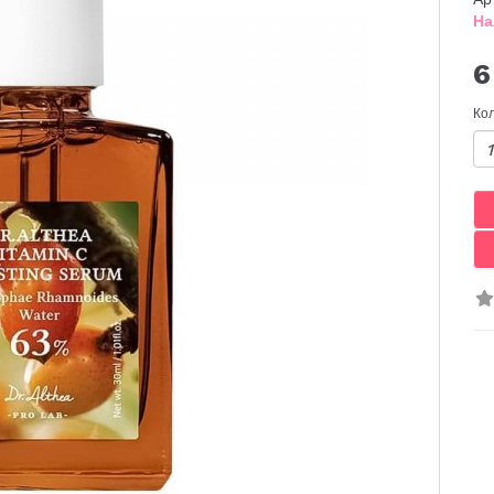
На
6
Ко