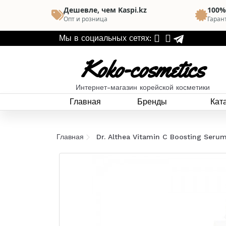
Дешевле, чем Kaspi.kz
100%
Опт и розница
Гаран
Мы в социальных сетях:
Koko-cosmetics
Интернет-магазин корейской косметики
Главная
Бренды
Кат
Главная
Dr. Althea Vitamin C Boosting Ser