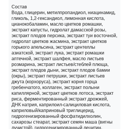
Состав
Вода, глицерин, метилпропандиол, ниацинамид,
гликоль, 1,2-гександиол, лимонная кислота,
цианокобаламин, масло цветков ромашки,
экстракт капусты, гидролат дамасской розы,
экстракт плодов персика, экстракт туи восточной,
гидролат цветков жасмина, экстракт цветков
горького апельсина, экстракт центеллы
азиатской, экстракт лука, экстракт ромашки
аптечной, экстракт шалфея, масло листьев
розмарина, экстракт листьев/стеблей плюща,
экстракт плодов дыни, экстракт плодов бамии
(окры), экстракт петрушки, экстракт листьев
джута (корхоруса), экстракт корня горца
гребенчатого, коллаген, экстракт полыни
капиллярной, экстракт цветков лотоса, экстракт
риса, ферментированный экстракт дрожжей,
ДНК натрия, каприлоил-салициловая кислота,
каприловый/каприновый триглицерид,
гидрогенизированный фосфатидилхолин,
сахарозы стеарат, экстракт семян маша (вигны
лучистой), гидрогенизированный лецитин,