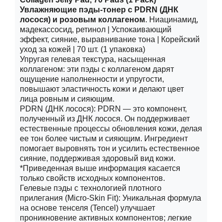
Увлажняющие пэды-тонер с PDRN (ДНК
лосося) и розовым коллагеном
.
Ниацинамид,
мадекассосид, ретинол | Успокаивающий
эффект, сияние, выравнивание тона | Корейский
уход за кожей | 70 шт. (1 упаковка)
Упругая гелевая текстура, насыщенная
коллагеном: эти пэды с коллагеном дарят
ощущение наполненности и упругости,
повышают эластичность кожи и делают цвет
лица ровным и сияющим.
PDRN (ДНК лосося): PDRN — это компонент,
полученный из ДНК лосося. Он поддерживает
естественные процессы обновления кожи, делая
ее тон более чистым и сияющим. Ингредиент
помогает выровнять тон и усилить естественное
сияние, поддерживая здоровый вид кожи.
*Приведенная выше информация касается
только свойств исходных компонентов.
Гелевые пэды с технологией плотного
прилегания (Micro-Skin Fit): Уникальная формула
на основе тенселя (Tencel) улучшает
проникновение активных компонентов; легкие