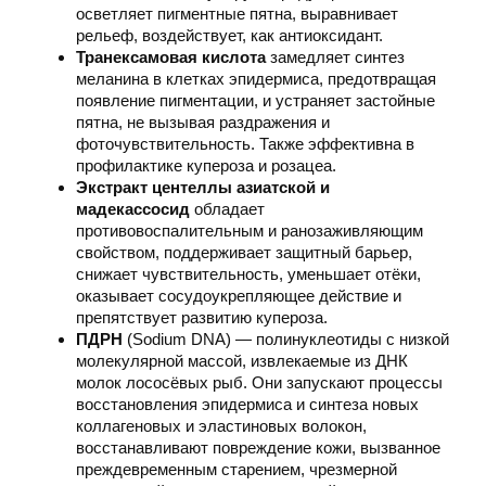
осветляет пигментные пятна, выравнивает
рельеф, воздействует, как антиоксидант.
Транексамовая кислота
замедляет синтез
меланина в клетках эпидермиса, предотвращая
появление пигментации, и устраняет застойные
пятна, не вызывая раздражения и
фоточувствительность. Также эффективна в
профилактике купероза и розацеа.
Экстракт центеллы азиатской и
мадекассосид
обладает
противовоспалительным и ранозаживляющим
свойством, поддерживает защитный барьер,
снижает чувствительность, уменьшает отёки,
оказывает сосудоукрепляющее действие и
препятствует развитию купероза.
ПДРН
(Sodium DNA) — полинуклеотиды с низкой
молекулярной массой, извлекаемые из ДНК
молок лососёвых рыб. Они запускают процессы
восстановления эпидермиса и синтеза новых
коллагеновых и эластиновых волокон,
восстанавливают повреждение кожи, вызванное
преждевременным старением, чрезмерной