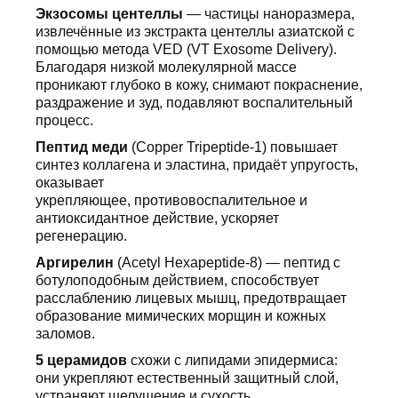
Экзосомы центеллы
— частицы наноразмера,
извлечённые из экстракта центеллы азиатской с
помощью метода VED (VT Exosome Delivery).
Благодаря низкой молекулярной массе
проникают глубоко в кожу, снимают покраснение,
раздражение и зуд, подавляют воспалительный
процесс.
Пептид меди
(Copper Tripeptide-1) повышает
синтез коллагена и эластина, придаёт упругость,
оказывает
укрепляющее, противовоспалительное и
антиоксидантное действие, ускоряет
регенерацию.
Аргирелин
(Acetyl Hexapeptide-8) — пептид с
ботулоподобным действием, способствует
расслаблению лицевых мышц, предотвращает
образование мимических морщин и кожных
заломов.
5 церамидов
схожи с липидами эпидермиса:
они укрепляют естественный защитный слой,
устраняют шелушение и сухость,