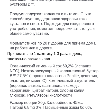
бустером B™.
Продукт содержит коллаген и витамин C, что
способствует поддержанию здоровья кожи,
суставов и связок. Подходит для ежедневного
употребления, помогает поддерживать тонус и
общее самочувствие.
Формат стиков по 20 г удобен для приёма дома,
на работе или в дороге.
Принимать по 1 пакетику 1-3 раза в день,
тщательно разжевывая.
Органический лимонный сок 69,2% (Испания,
NFC), Низкомолекулярный коллагеновый бустер
B™ 27,5% (порошок коллагена Pentite, декстрин,
эластин, витамин C), Комплексный загуститель
(порошок злаков, ксантановая камедь,
каррагинан, цитрат натрия, хлорид калия,
глюкоза), Регуляторы кислотности
Размер
порции
20g,
Калорийность
45kcal,
Натрий
6,8mg 0%,
Насыщенные
жиры
0g 0%,