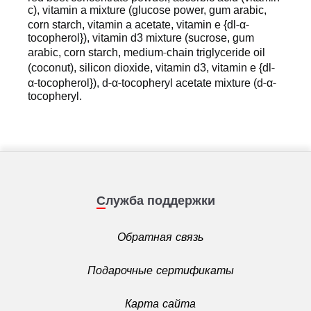
c), vitamin a mixture (glucose power, gum arabic,
‐
‐
corn starch, vitamin a acetate, vitamin e {dl
α
tocopherol}), vitamin d3 mixture (sucrose, gum
‐
arabic, corn starch, medium
chain triglyceride oil
‐
(coconut), silicon dioxide, vitamin d3, vitamin e {dl
‐
‐
‐
‐
‐
α
tocopherol}), d
α
tocopheryl acetate mixture (d
α
tocopheryl.
Служба поддержки
Обратная связь
Подарочные сертификаты
Карта сайта