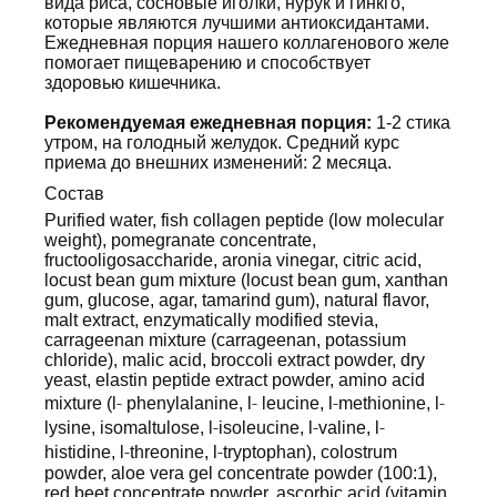
вида риса, сосновые иголки, нурук и гинкго,
которые являются лучшими антиоксидантами.
Ежедневная порция нашего коллагенового желе
помогает пищеварению и способствует
здоровью кишечника.
Рекомендуемая ежедневная порция:
1-2 стика
утром, на голодный желудок. Средний курс
приема до внешних изменений: 2 месяца.
Состав
Purified water, fish collagen peptide (low molecular
weight), pomegranate concentrate,
fructooligosaccharide, aronia vinegar, citric acid,
locust bean gum mixture (locust bean gum, xanthan
gum, glucose, agar, tamarind gum), natural flavor,
malt extract, enzymatically modified stevia,
carrageenan mixture (carrageenan, potassium
chloride), malic acid, broccoli extract powder, dry
yeast, elastin peptide extract powder, amino acid
‐
‐
‐
‐
mixture (l
phenylalanine, l
leucine, l
methionine, l
‐
‐
‐
lysine, isomaltulose, l
isoleucine, l
valine, l
‐
‐
histidine, l
threonine, l
tryptophan), colostrum
powder, aloe vera gel concentrate powder (100:1),
red beet concentrate powder, ascorbic acid (vitamin