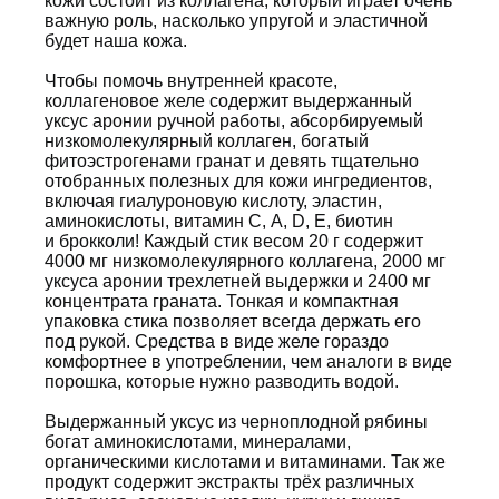
кожи состоит из коллагена, который играет очень
важную роль, насколько упругой и эластичной
будет наша кожа.
Чтобы помочь внутренней красоте,
коллагеновое желе содержит выдержанный
уксус аронии ручной работы, абсорбируемый
низкомолекулярный коллаген, богатый
фитоэстрогенами гранат и девять тщательно
отобранных полезных для кожи ингредиентов,
включая гиалуроновую кислоту, эластин,
аминокислоты, витамин С, А, D, E, биотин
и брокколи! Каждый стик весом 20 г содержит
4000 мг низкомолекулярного коллагена, 2000 мг
уксуса аронии трехлетней выдержки и 2400 мг
концентрата граната. Тонкая и компактная
упаковка стика позволяет всегда держать его
под рукой. Средства в виде желе гораздо
комфортнее в употреблении, чем аналоги в виде
порошка, которые нужно разводить водой.
Выдержанный уксус из черноплодной рябины
богат аминокислотами, минералами,
органическими кислотами и витаминами. Так же
продукт содержит экстракты трёх различных