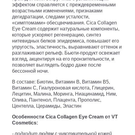
эффектом справляется с преждевременными
возрастными изменениями, признаками
дегидратации, следами усталости,
«симптомами» обесцвечивания. Cica Collagen
Eye Cream содержит натуральные компоненты,
которые ускоряют регенерацию, синтез
нитевидных белков эпидермиса, повышают его
упругость, эластичность, выравнивают оттенок и
разглаживают рельеф. Бьюти-продукт освежает
взгляд, акцентируя на его пронзительности, и
позволяет выглядеть бодро даже после
бессонной ночи.
В составе:
Биотин, Витамин B, Витамин B5,
Витамин C, Гиалуроновая кислота, Глицерин,
Лецитин, Малина, Моринга, Ниацинамид, Ним,
Олива, Пантенол, Плацента, Прополис,
Центелла, Церамиды, Эластин
Особенности
Cica Collagen Eye Cream
от
VT
Cosmetics:
- подходит людям с чувствительной кожей