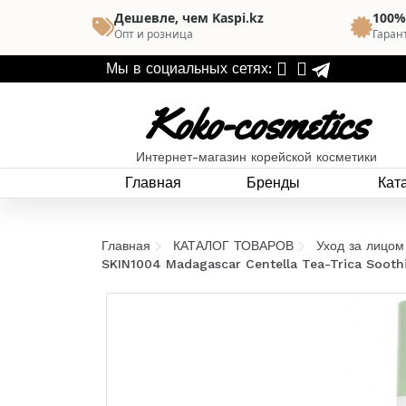
Дешевле, чем Kaspi.kz
100%
Опт и розница
Гаран
Мы в социальных сетях:
Koko-cosmetics
Интернет-магазин корейской косметики
Главная
Бренды
Кат
Главная
КАТАЛОГ ТОВАРОВ
Уход за лицом
SKIN1004 Madagascar Centella Tea-Trica Soot