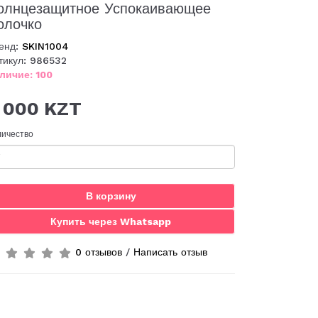
олнцезащитное Успокаивающее
олочко
енд:
SKIN1004
тикул: 986532
личие: 100
 000 KZT
личество
В корзину
Купить через Whatsapp
0 отзывов
/
Написать отзыв