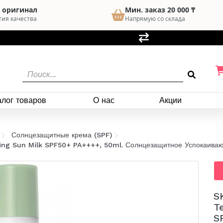
 оригинал
Мин. заказ 20 000 ₸
тия качества
Напрямую со склада
алог товаров
О нас
Акции
Солнцезащитные крема (SPF)
hing Sun Milk SPF50+ PA++++, 50ml. Солнцезащитное Успокаива
S
T
S