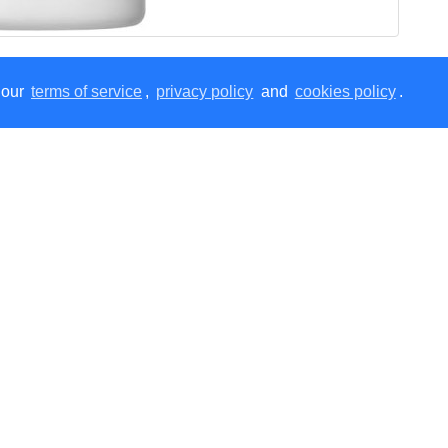
 our
terms of service
,
privacy policy
and
cookies policy
.
othing Sun Milk SPF50+ PA++++, 50ml.
Солнцезащитное
Ус
циально для чувствительной и склонной к акне кожи. Благ
 и защищает кожу, обеспечивая при этом надежную защиту ш
ся, не оставляя белых следов или жирного блеска, что дел
жит агрессивных химических компонентов, спирта и отдуше
вает фотопротекторное действие. Успокаивает кожу, раздражённую
и жирного блеска.
р
оксид цинка
и фотостабильные химические УФ-фильтры нового по
створимая бесцветная пудра, имеет высокий фактор защиты от UVB-
nic Acid) защищает от UVA-лучей.
henyl Triazine) — фильтр широкого спектра действия, защищает от 