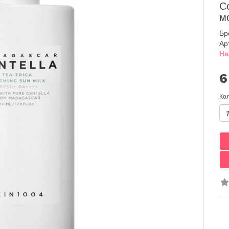
С
м
Бр
Ар
На
6
Ко