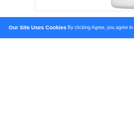
Описание
Отзывов (0)
Our Site Uses Cookies
By clicking Agree, you agree to
SKIN1004
Madagascar Centella Tea-Trica So
некомедогенное средство, разработанное спе
азиатской и чайного дерева оно успокаивает
обладает легкой текстурой, быстро впитывает
использования под макияж. Формула не содер
препятствует образованию пигментации и обеспечи
Обладает лёгкой текстурой, не оставляет липкости 
Содержит гипоаллергенный физический УФ-фильт
городских условиях до 8 часов:
Uvinul T 150 (Ethylhexyl Triazone) — жирора
Mexoryl SX (Terephthalylidene Dicamphor Sulfo
Tinosorb S (Bis-Ethylhexyloxyphenol Methoxyp