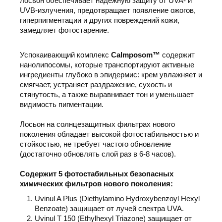
лосьон
обеспечивает надёжную защиту от UVA- и
UVB-излучения, предотвращает появление ожогов,
гиперпигментации и других повреждений кожи,
замедляет фотостарение.
Успокаивающий комплекс
Calmposom™
содержит
нанолипосомы, которые транспортируют активные
ингредиенты глубоко в эпидермис: крем увлажняет и
смягчает, устраняет раздражение, сухость и
стянутость, а также выравнивает тон и уменьшает
видимость пигментации.
Лосьон на солнцезащитных фильтрах нового
поколения обладает высокой фотостабильностью и
стойкостью, не требует частого обновление
(достаточно обновлять слой раз в 6-8 часов).
Содержит 5 фотостабильных безопасных
химических фильтров нового поколения:
Uvinul A Plus (Diethylamino Hydroxybenzoyl Hexyl
Benzoate) защищает от лучей спектра UVA.
Uvinul T 150 (Ethylhexyl Triazone) защищает от