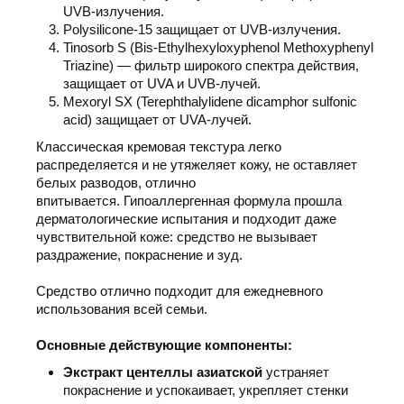
UVB-излучения.
Polysilicone-15 защищает от UVB-излучения.
Tinosorb S (Bis-Ethylhexyloxyphenol Methoxyphenyl
Triazine) — фильтр широкого спектра действия,
защищает от UVA и UVB-лучей.
Mexoryl SX (Terephthalylidene dicamphor sulfonic
acid) защищает от UVA-лучей.
Классическая кремовая текстура легко
распределяется и не утяжеляет кожу, не оставляет
белых разводов, отлично
впитывается. Гипоаллергенная формула прошла
дерматологические испытания и подходит даже
чувствительной коже: средство не вызывает
раздражение, покраснение и зуд.
Средство отлично подходит для ежедневного
использования всей семьи.
Основные действующие компоненты:
Э
кстракт центеллы азиатской
устраняет
покраснение и успокаивает, укрепляет стенки