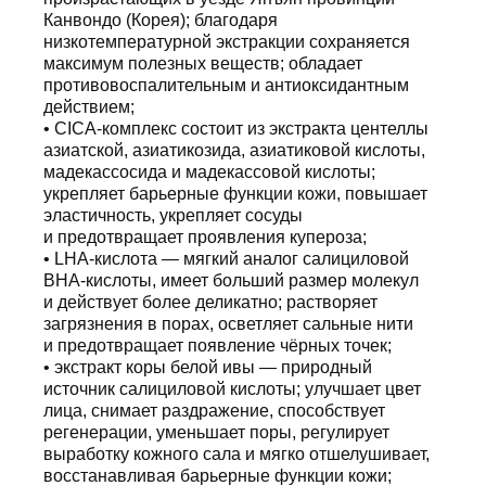
Канвондо (Корея); благодаря
низкотемпературной экстракции сохраняется
максимум полезных веществ; обладает
противовоспалительным и антиоксидантным
действием;
• CICA-комплекс состоит из экстракта центеллы
азиатской, азиатикозида, азиатиковой кислоты,
мадекассосида и мадекассовой кислоты;
укрепляет барьерные функции кожи, повышает
эластичность, укрепляет сосуды
и предотвращает проявления купероза;
• LHA-кислота — мягкий аналог салициловой
BHA-кислоты, имеет больший размер молекул
и действует более деликатно; растворяет
загрязнения в порах, осветляет сальные нити
и предотвращает появление чёрных точек;
• экстракт коры белой ивы — природный
источник салициловой кислоты; улучшает цвет
лица, снимает раздражение, способствует
регенерации, уменьшает поры, регулирует
выработку кожного сала и мягко отшелушивает,
восстанавливая барьерные функции кожи;