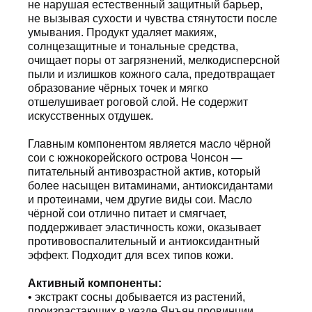
не нарушая естественный защитный барьер,
не вызывая сухости и чувства стянутости после
умывания. Продукт удаляет макияж,
солнцезащитные и тональные средства,
очищает поры от загрязнений, мелкодисперсной
пыли и излишков кожного сала, предотвращает
образование чёрных точек и мягко
отшелушивает роговой слой. Не содержит
искусственных отдушек.
Главным компонентом является масло чёрной
сои с южнокорейского острова Чонсон —
питательный антивозрастной актив, который
более насыщен витаминами, антиоксидантами
и протеинами, чем другие виды сои. Масло
чёрной сои отлично питает и смягчает,
поддерживает эластичность кожи, оказывает
противовоспалительный и антиоксидантный
эффект. Подходит для всех типов кожи.
Активный компоненты:
• экстракт сосны добывается из растений,
произрастающих в уезде Янъян провинции