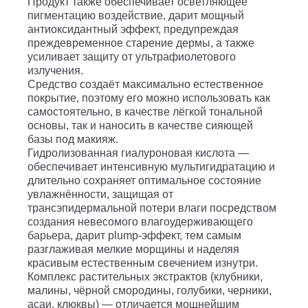
Продукт также обеспечивает осветляющее
пигментацию воздействие, дарит мощный
антиоксидантный эффект, предупреждая
преждевременное старение дермы, а также
усиливает защиту от ультрафиолетового
излучения.
Средство создаёт максимально естественное
покрытие, поэтому его можно использовать как
самостоятельно, в качестве лёгкой тональной
основы, так и наносить в качестве сияющей
базы под макияж.
Гидролизованная гиалуроновая кислота —
обеспечивает интенсивную мультигидратацию и
длительно сохраняет оптимальное состояние
увлажнённости, защищая от
трансэпидермальной потери влаги посредством
создания невесомого влагоудерживающего
барьера, дарит plump-эффект, тем самым
разглаживая мелкие морщины и наделяя
красивым естественным свечением изнутри.
Комплекс растительных экстрактов (клубники,
малины, чёрной смородины, голубики, черники,
асаи, клюквы) — отличается мощнейшим