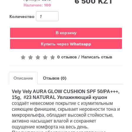
6 500 KZT
Наличие: 100
Количество
В корзину
Купить через Whatsapp
0 отзывов
/
Написать отзыв
Описание
Отзывов (0)
Vely
Vely
AURA
GLOW
CUSHION
SPF
50/
PA
+++,
15
g
, #23
NATURAL
Увлажняющий кушон
создаёт невесомое покрытие с изумительным
сияющем финишем, скрывает неровности тона и
микрорельефа, обладает высокой стойкостью,
активно насыщает влагой и сохраняет
ощущение комфорта на весь день.