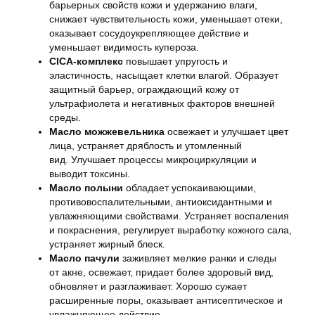
барьерных свойств кожи и удержанию влаги,
снижает чувствительность кожи, уменьшает отеки,
оказывает сосудоукрепляющее действие и
уменьшает видимость купероза.
CICA-комплекс
повышает упругость и
эластичность, насыщает клетки влагой. Образует
защитный барьер, ограждающий кожу от
ультрафиолета и негативных факторов внешней
среды.
Масло можжевельника
освежает и улучшает цвет
лица, устраняет дряблость и утомленный
вид. Улучшает процессы микроциркуляции и
выводит токсины.
Масло полыни
обладает успокаивающими,
противовоспалительными, антиоксидантными и
увлажняющими свойствами. Устраняет воспаления
и покраснения, регулирует выработку кожного сала,
устраняет жирный блеск.
Масло пачули
заживляет мелкие ранки и следы
от акне, освежает, придает более здоровый вид,
обновляет и разглаживает. Хорошо сужает
расширенные поры, оказывает антисептическое и
увлажняющее действие.