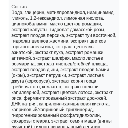
Состав
Вода, глицерин, метилпропандиол, ниацинамид,
гликоль, 1,2-гександиол, лимонная кислота,
цианокобаламин, масло цветков ромашки,
экстракт капусты, гидролат дамасской розы,
экстракт плодов персика, экстракт туи восточной,
гидролат цветков жасмина, экстракт цветков
горького апельсина, экстракт центеллы
азиатской, экстракт лука, экстракт ромашки
аптечной, экстракт шалфея, масло листьев
розмарина, экстракт листьев/стеблей плюща,
экстракт плодов дыни, экстракт плодов бамии
(окры), экстракт петрушки, экстракт листьев
джута (корхоруса), экстракт корня горца
гребенчатого, коллаген, экстракт полыни
капиллярной, экстракт цветков лотоса, экстракт
риса, ферментированный экстракт дрожжей,
ДНК натрия, каприлоил-салициловая кислота,
каприловый/каприновый триглицерид,
гидрогенизированный фосфатидилхолин,
сахарозы стеарат, экстракт семян маша (вигны
лучистой), гидрогенизированный лецитин,