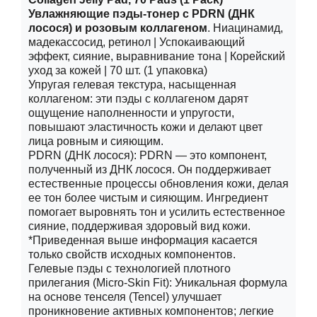
Увлажняющие пэды-тонер с PDRN (ДНК
лосося) и розовым коллагеном
.
Ниацинамид,
мадекассосид, ретинол | Успокаивающий
эффект, сияние, выравнивание тона | Корейский
уход за кожей | 70 шт. (1 упаковка)
Упругая гелевая текстура, насыщенная
коллагеном: эти пэды с коллагеном дарят
ощущение наполненности и упругости,
повышают эластичность кожи и делают цвет
лица ровным и сияющим.
PDRN (ДНК лосося): PDRN — это компонент,
полученный из ДНК лосося. Он поддерживает
естественные процессы обновления кожи, делая
ее тон более чистым и сияющим. Ингредиент
помогает выровнять тон и усилить естественное
сияние, поддерживая здоровый вид кожи.
*Приведенная выше информация касается
только свойств исходных компонентов.
Гелевые пэды с технологией плотного
прилегания (Micro-Skin Fit): Уникальная формула
на основе тенселя (Tencel) улучшает
проникновение активных компонентов; легкие