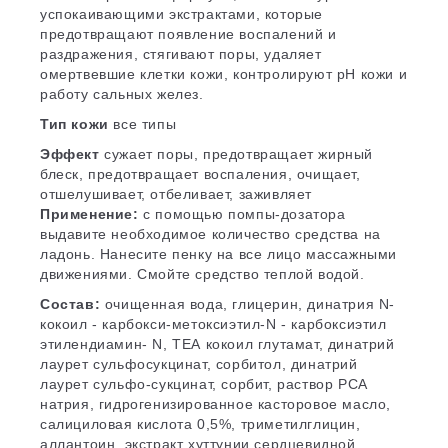
успокаивающими экстрактами, которые
предотвращают появление воспалений и
раздражения, стягивают поры, удаляет
омертвевшие клетки кожи, контролируют рН кожи и
работу сальных желез.
Тип кожи
все типы
Эффект
сужает поры, предотвращает жирный
блеск, предотвращает воспаления, очищает,
отшелушивает, отбеливает, заживляет
Применение:
с помощью помпы-дозатора
выдавите необходимое количество средства на
ладонь. Нанесите пенку на все лицо массажными
движениями. Смойте средство теплой водой.
Состав:
очищенная вода, глицерин, динатрия N-
кокоил - карбокси-метоксиэтил-N - карбоксиэтил
этилендиамин- N, ТЕА кокоил глутамат, динатрий
лаурет сульфосукцинат, сорбитол, динатрий
лаурет сульфо-сукцинат, сорбит, раствор РСА
натрия, гидрогенизированное касторовое масло,
салициловая кислота 0,5%, триметилглицин,
аллантоин, экстракт хуттунии сердцевидной,