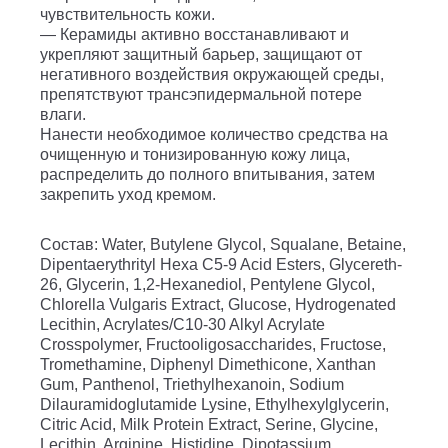
чувствительность кожи.
— Керамиды активно восстанавливают и
укрепляют защитный барьер, защищают от
негативного воздействия окружающей среды,
препятствуют трансэпидермальной потере
влаги.
Нанести необходимое количество средства на
очищенную и тонизированную кожу лица,
распределить до полного впитывания, затем
закрепить уход кремом.
Состав
: Water, Butylene Glycol, Squalane, Betaine,
Dipentaerythrityl Hexa C5-9 Acid Esters, Glycereth-
26, Glycerin, 1,2-Hexanediol, Pentylene Glycol,
Chlorella Vulgaris Extract, Glucose, Hydrogenated
Lecithin, Acrylates/C10-30 Alkyl Acrylate
Crosspolymer, Fructooligosaccharides, Fructose,
Tromethamine, Diphenyl Dimethicone, Xanthan
Gum, Panthenol, Triethylhexanoin, Sodium
Dilauramidoglutamide Lysine, Ethylhexylglycerin,
Citric Acid, Milk Protein Extract, Serine, Glycine,
Lecithin, Arginine, Histidine, Dipotassium