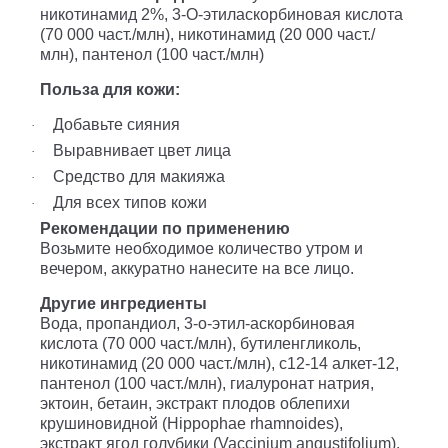
никотинамид 2%, 3-O-этиласкорбиновая кислота
(70 000 част./млн), никотинамид (20 000 част./
млн), пантенол (100 част./млн)
Польза для кожи:
Добавьте сияния
·
Выравнивает цвет лица
·
Средство для макияжа
·
Для всех типов кожи
·
Рекомендации по применению
Возьмите необходимое количество утром и
вечером, аккуратно нанесите на все лицо.
Другие ингредиенты
Вода, пропандиол, 3-o-этил-аскорбиновая
кислота (70 000 част./млн), бутиленгликоль,
никотинамид (20 000 част./млн), c12-14 алкет-12,
пантенол (100 част./млн), гиалуронат натрия,
эктоин, бетаин, экстракт плодов облепихи
крушиновидной (Hippophae rhamnoides),
экстракт ягод голубики (Vaccinium angustifolium),