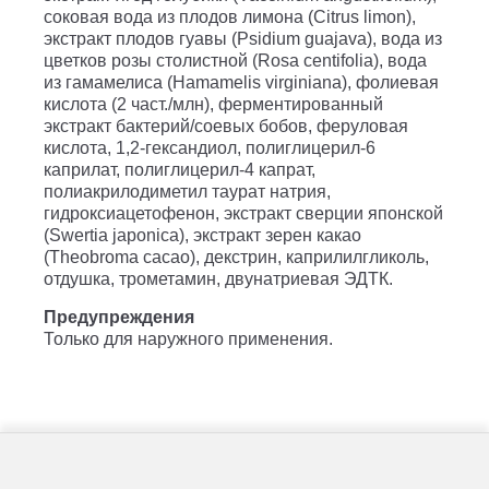
соковая вода из плодов лимона (Citrus limon),
экстракт плодов гуавы (Psidium guajava), вода из
цветков розы столистной (Rosa centifolia), вода
из гамамелиса (Hamamelis virginiana), фолиевая
кислота (2 част./млн), ферментированный
экстракт бактерий/соевых бобов, феруловая
кислота, 1,2-гександиол, полиглицерил-6
каприлат, полиглицерил-4 капрат,
полиакрилодиметил таурат натрия,
гидроксиацетофенон, экстракт сверции японской
(Swertia japonica), экстракт зерен какао
(Theobroma cacao), декстрин, каприлилгликоль,
отдушка, трометамин, двунатриевая ЭДТК.
Предупреждения
Только для наружного применения.