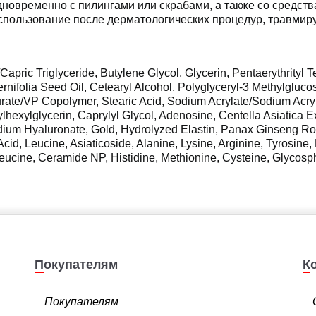
новременно с пилингами или скрабами, а также со средств
спользование после дерматологических процедур, травмир
Capric Triglyceride, Butylene Glycol, Glycerin, Pentaerythrityl
rnifolia Seed Oil, Cetearyl Alcohol, Polyglyceryl-3 Methylglucos
rate/VP Copolymer, Stearic Acid, Sodium Acrylate/Sodium Acry
lhexylglycerin, Caprylyl Glycol, Adenosine, Centella Asiatica E
um Hyaluronate, Gold, Hydrolyzed Elastin, Panax Ginseng Root 
 Acid, Leucine, Asiaticoside, Alanine, Lysine, Arginine, Tyrosi
oleucine, Ceramide NP, Histidine, Methionine, Cysteine, Glycosp
Покупателям
Покупателям