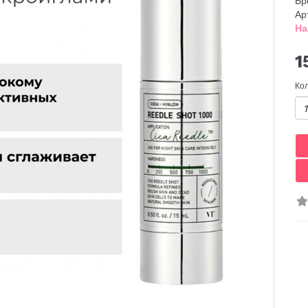
Бр
Ар
На
1
Ко