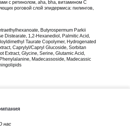
ами с ретинолом, aha, bha, витамином С
ующих роговой слой эпидермиса: пилингов,
 Tetraethylhexanoate, Butyrospermum Parkii
e Distearate, 1,2-Hexanediol, Palmitic Acid,
loyldimethyl Taurate Copolymer, Hydrogenated
xtract, Caprylyl/Capryl Glucoside, Sorbitan
Extract, Glycine, Serine, Glutamic Acid,
ne, Phenylalanine, Madecassoside, Madecassic
hingolipids
Компания
О нас