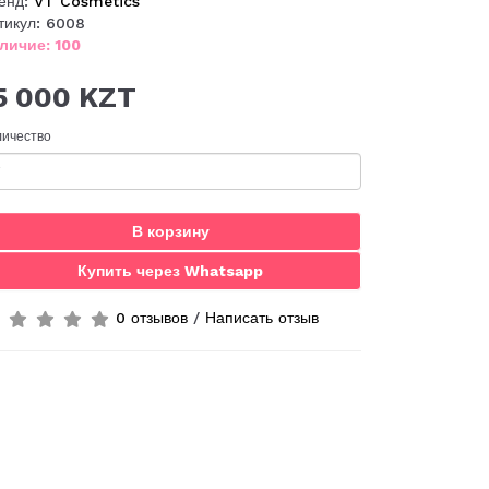
енд:
VT Cosmetics
тикул: 6008
личие: 100
5 000 KZT
личество
В корзину
Купить через Whatsapp
0 отзывов
/
Написать отзыв