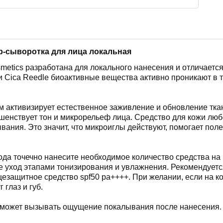
р-сыворотка для лица локальная
smetics разработана для локального нанесения и отличаетс
 Cica Reedle биоактивные вещества активно проникают в 
м активизирует естественное заживление и обновление тка
шенствует тон и микрорельеф лица. Средство для кожи люб
ания. Это значит, что микроиглы действуют, помогает по
ода точечно нанесите необходимое количество средства н
 уход этапами тонизирования и увлажнения. Рекомендуется
цезащитное средство spf50 pa++++. При желании, если на 
 глаз и губ.
 может вызывать ощущение покалывания после нанесения.