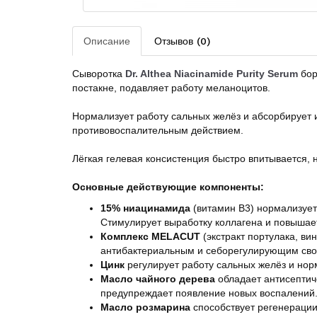
Описание
Отзывов (0)
Сыворотка
Dr. Althea Niacinamide Purity Serum
бор
постакне, подавляет работу меланоцитов.
Нормализует работу сальных желёз и абсорбирует
противовоспалительным действием.
Лёгкая гелевая консистенция быстро впитывается, н
Основные действующие компоненты:
15% ниацинамида
(витамин B3) нормализует
Стимулирует выработку коллагена и повышает
Комплекс MELACUT
(экстракт портулака, в
антибактериальным и себорегулирующим свойс
Цинк
регулирует работу сальных желёз и нор
Масло чайного дерева
обладает антисептич
предупреждает появление новых воспалений
Масло розмарина
способствует регенерации