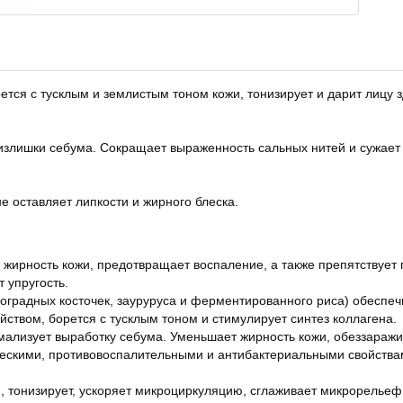
ется с тусклым и землистым тоном кожи, тонизирует и дарит лицу
 излишки себума. Сокращает выраженность сальных нитей и сужае
е оставляет липкости и жирного блеска.
 жирность кожи, предотвращает воспаление, а также препятствует
 упругость.
иноградных косточек, зауруруса и ферментированного риса) обеспе
твом, борется с тусклым тоном и стимулирует синтез коллагена.
мализует выработку себума. Уменьшает жирность кожи, обеззаражи
ескими, противовоспалительными и антибактериальными свойствам
.
, тонизирует, ускоряет микроциркуляцию, сглаживает микрорелье