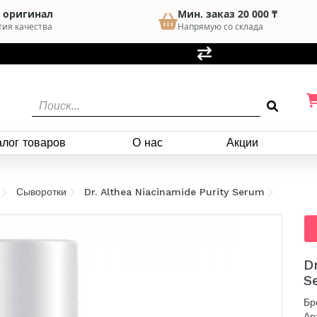
 оригинал
Мин. заказ 20 000 ₸
тия качества
Напрямую со склада
алог товаров
О нас
Акции
Сыворотки
Dr. Althea Niacinamide Purity Serum
D
S
Бр
Ар