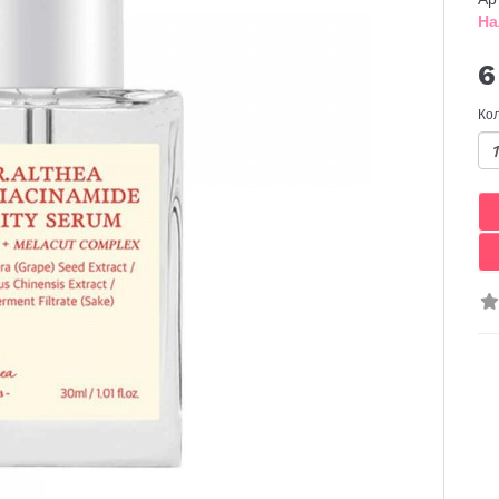
На
6
Ко