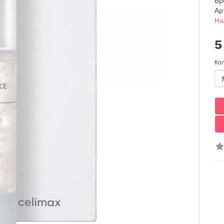
Бр
Ар
На
5
Ко