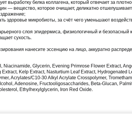
ует выработку белка коллагена, который отвечает за плотно
цин — вещество, которое очищает, деликатно отшелушивает
аздражение;
ть здоровье микробиоты, за счёт чего уменьшают воздейст
барьерного слоя эпидермиса, физиологичный и безопасный
щает сухость.
зирования нанесите эссенцию на лицо, аккуратно распреде
l, Niacinamide, Glycerin, Evening Primrose Flower Extract, Ange
ig Extract, Kelp Extract, Nasturtium Leaf Extract, Hydrogenated
mer, Acrylates/C10-30 Alkyl Acrylate Crosspolymer, Tromethami
Alcohol, Adenosine, Fructooligosaccharides, Beta-Glucan, Palmi
esterol, Ethylhexylglycerin, Iron Red Oxide.