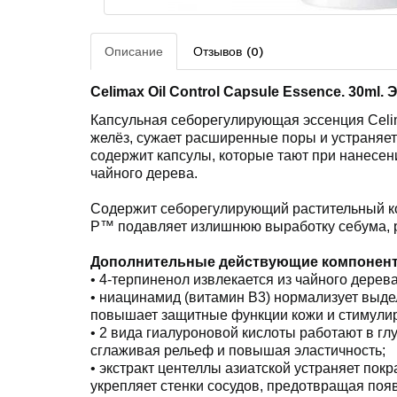
Описание
Отзывов (0)
Celimax Oil Control Capsule Essence.
30
ml
. 
Капсульная себорегулирующая эссенция Celim
желёз, сужает расширенные поры и устраняет
содержит капсулы, которые тают при нанесени
чайного дерева.
Содержит себорегулирующий растительный ком
P™ подавляет излишнюю выработку себума, р
Дополнительные действующие компонен
• 4-терпиненол извлекается из чайного дере
• ниацинамид (витамин B3) нормализует выде
повышает защитные функции кожи и стимулиру
• 2 вида гиалуроновой кислоты работают в глу
сглаживая рельеф и повышая эластичность;
• экстракт центеллы азиатской устраняет пок
укрепляет стенки сосудов, предотвращая появ