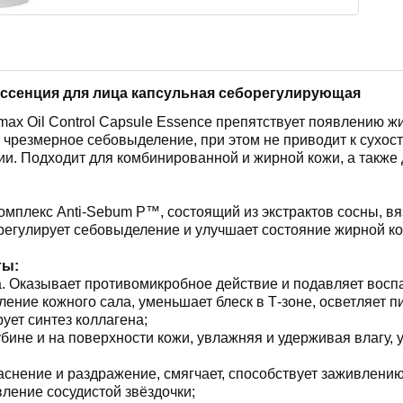
Эссенция для лица капсульная себорегулирующая
ax Oil Control Capsule Essence препятствует появлению ж
 чрезмерное себовыделение, при этом не приводит к сухост
и. Подходит для комбинированной и жирной кожи, а также д
плекс Anti-Sebum P™, состоящий из экстрактов сосны, вяз
егулирует себовыделение и улучшает состояние жирной ко
ты:
ва. Оказывает противомикробное действие и подавляет восп
ление кожного сала, уменьшает блеск в Т-зоне, осветляет 
ет синтез коллагена;
бине и на поверхности кожи, увлажняя и удерживая влагу, у
раснение и раздражение, смягчает, способствует заживлени
ление сосудистой звёздочки;