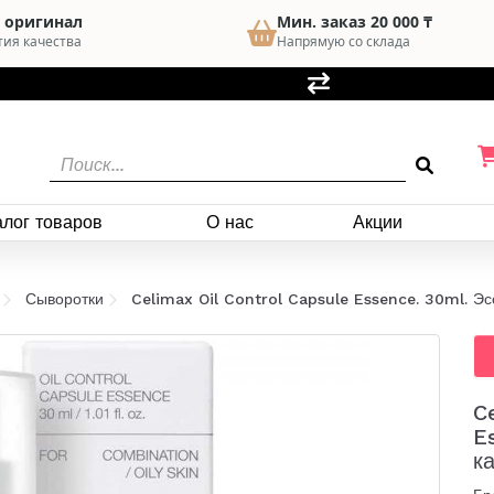
 оригинал
Мин. заказ 20 000 ₸
тия качества
Напрямую со склада
алог товаров
О нас
Акции
Сыворотки
Celimax Oil Control Capsule Essence. 30ml. Э
C
E
к