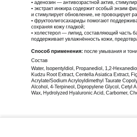
• аденозин — антивозрастной актив, стимулир
• экстракт инжира содержит особый энзим фи
и стимулирует обновление, не провоцирует р
• фруктоолигосахариды помогают поддержива
сохраняя кожу гладкой;
• холестерол — липид, составляющий часть 
поддерживает увлажнённость кожи, предотвра
Способ применения:
после умывания и тони
Состав
Water, Isopentyldiol, Propanediol, 1,2-Hexanedio
Kudzu Root Extract, Centella Asiatica Extract, F
Acrylate/Sodium Acryloyldimethyl Taurate Copoly
Alcohol, 4-Terpineol, Dipropylene Glycol, Cetyl 
Wax, Hydrolyzed Hyaluronic Acid, Carbomer, Chol