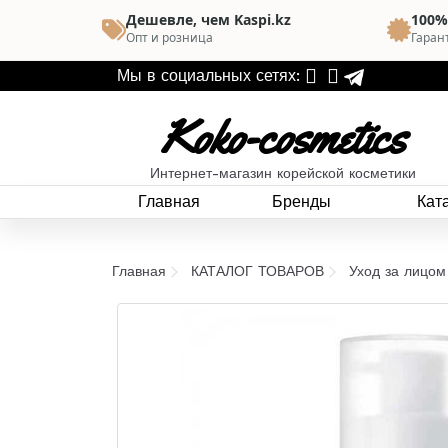
Дешевле, чем Kaspi.kz
100%
Опт и розница
Гаран
Мы в социальных сетях:
Koko-cosmetics
Интернет-магазин корейской косметики
Главная
Бренды
Кат
Главная
КАТАЛОГ ТОВАРОВ
Уход за лицом