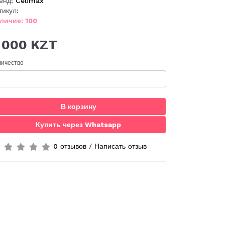
енд:
Celimax
тикул:
личие: 100
 000 KZT
личество
В корзину
Купить через Whatsapp
0 отзывов
/
Написать отзыв