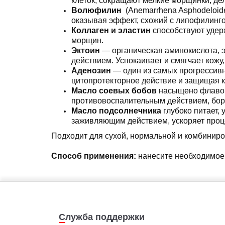
клеток, сокращают мелкие морщинки, де
Волюфилин
(Anemarrhena Asphodeloide
оказывая эффект, схожий с липофилинго
Коллаген и эластин
способствуют удер
морщин.
Эктоин
— органическая аминокислота, 
действием. Успокаивает и смягчает кожу
Аденозин
— один из самых прогрессив
цитопротекторное действие и защищая кл
Масло соевых бобов
насыщено флавон
противовоспалительным действием, бор
Масло подсолнечника
глубоко питает,
заживляющим действием, ускоряет проце
Подходит для сухой, нормальной и комбиниро
Способ применения:
нанесите необходимое
Служба поддержки