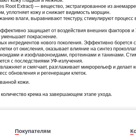
лают кожу гладкой и нежной.
s Root Extract) — вещество, экстрагированное из анемарре
м, уплотняет кожу и снижает видимость морщин.
жанию влаги, выравнивают текстуру, стимулируют процесс
эффективно защищает от воздействия внешних факторов и
, уменьшает покраснение.
ных ингредиентов нового поколения. Эффективно борется
етки от окисления, оказывает влияние на синтез проколлаге
оидами и изофлавоноидами, протеинами и танинами. Стиму
ется с последствиями УФ-излучения.
 увлажняет и смягчает, разглаживает микрорельеф и делает 
сс обновления и регенерации клеток.
ванной кожи.
 количество крема на завершающем этапе ухода.
Покупателям