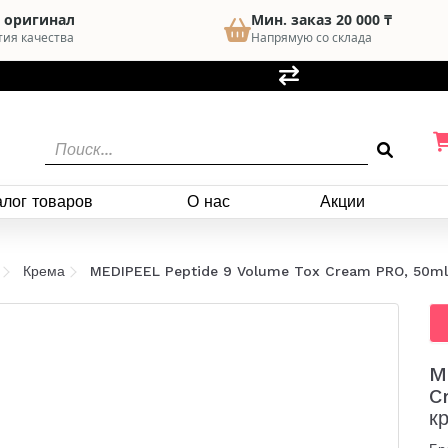
 оригинал
Мин. заказ 20 000 ₸
тия качества
Напрямую со склада
алог товаров
О нас
Акции
Крема
MEDIPEEL Peptide 9 Volume Tox Cream PRO, 50ml
M
C
к