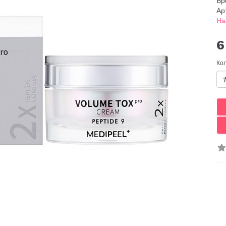
Бр
Ар
На
6
Ко