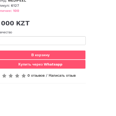
енд:
MEDIPEEL
тикул: 6127
личие: 100
 000 KZT
личество
В корзину
Купить через Whatsapp
0 отзывов
/
Написать отзыв