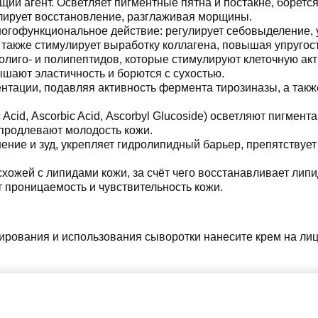
ий агент. Осветляет пигментные пятна и постакне, боретс
лирует восстановление, разглаживая морщины.
огофункциональное действие: регулирует себовыделение, у
также стимулирует выработку коллагена, повышая упругост
олиго- и полипептидов, которые стимулируют клеточную акт
ают эластичность и борются с сухостью.
нтации, подавляя активность фермента тирозиназы, а такж
ic Acid, Ascorbic Acid, Ascorbyl Glucoside) осветляют пигме
продлевают молодость кожи.
ение и зуд, укрепляет гидролипидный барьер, препятствуе
схожей с липидами кожи, за счёт чего восстанавливает ли
 проницаемость и чувствительность кожи.
зирования и использования сыворотки нанесите крем на лиц