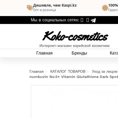
Дешевле, чем Kaspi.kz
100%
Опт и розница
Гаран
Мы в социальных сетях:
Koko-cosmetics
Интернет-магазин корейской косметики
Главная
Бренды
Кат
Главная
КАТАЛОГ ТОВАРОВ
Уход за лицом
numbuzin No.5+ Vitamin Glutathione Dark Spot