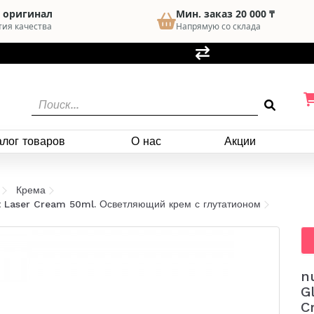
 оригинал
Мин. заказ 20 000 ₸
тия качества
Напрямую со склада
алог товаров
О нас
Акции
Крема
 Laser Cream 50ml. Осветляющий крем с глутатионом
n
G
C