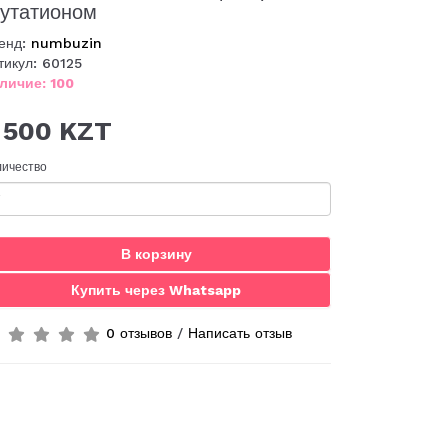
лутатионом
енд:
numbuzin
тикул: 60125
личие: 100
 500 KZT
личество
В корзину
Купить через Whatsapp
0 отзывов
/
Написать отзыв