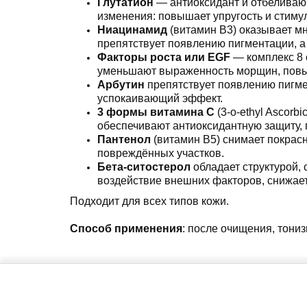
Глутатион
— антиоксидант и отбеливающ
изменения: повышает упругость и стиму
Ниацинамид
(витамин B3) оказывает мн
препятствует появлению пигментации, а 
Факторы роста или EGF
— комплекс 8 
уменьшают выраженность морщин, повыш
Арбутин
препятствует появлению пигме
успокаивающий эффект.
3 формы витамина C
(3-o-ethyl Ascorb
обеспечивают антиоксидантную защиту, 
Пантенол
(витамин B5) снимает покрасн
повреждённых участков.
Бета-ситостерол
обладает структурой, 
воздействие внешних факторов, снижает
Подходит для всех типов кожи.
Способ применения
: после очищения, тони