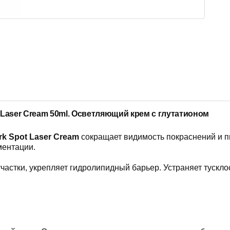
 Laser Cream 50ml.
Осветляющий
крем
с
глутатионом
rk Spot Laser Cream
сокращает
видимость
покраснений
и
п
ментации
.
астки, укрепляет гидролипидный барьер. Устраняет тусклос