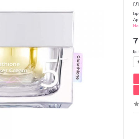
г
Бр
Ар
На
7
Ко