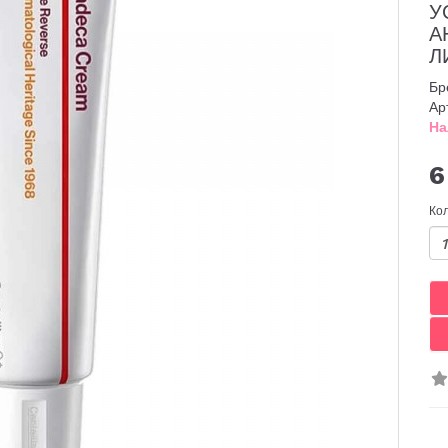
У
А
Л
Бр
Ар
На
6
Ко