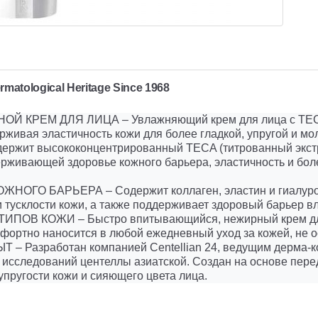
matological Heritage Since 1968
ЕМ ДЛЯ ЛИЦА – Увлажняющий крем для лица с TECA и 
живая эластичность кожи для более гладкой, упругой и мо
ржит высококонцентрированный TECA (титрованный экстра
живающей здоровье кожного барьера, эластичность и боле
О БАРЬЕРА – Содержит коллаген, эластин и гиалуронов
 тусклости кожи, а также поддерживает здоровый барьер в
 КОЖИ – Быстро впитывающийся, нежирный крем для л
фортно наносится в любой ежедневный уход за кожей, не о
азработан компанией Centellian 24, ведущим дерма-ко
м исследований центеллы азиатской. Создан на основе пер
упругости кожи и сияющего цвета лица.