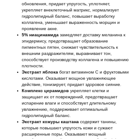
обновления, придает упругость, уплотняет,
укрепляет внеклеточный матрикс, нормализует
гидролипидный баланс, повышает выработку
коллагена, уменьшает выраженность морщин и
проявление акне.
5% ниацинамида
замедляет доставку меланина к
эпидермису, предотвращает образование
пигментных пятен, снижает чувствительность к
внешним раздражителям, выравнивает тон,
способствует производству коллагена и повышению
плотности.
Экстракт яблока
богат витамином C и фруктовыми
кислотами. Оказывает мощное увлажняющее
действие, тонизирует, придает здоровое сияние.
Комплекс церамидов
укрепляет клетки и
защищает их от повреждений, предотвращает
испарение влаги и способствует длительному
увлажнению, поддерживает оптимальный
гидролипидный баланс.
Экстракт кожуры каштана
содержит танины,
которые повышают упругость кожи и сужают
расширенные поры. Оказывают мощный