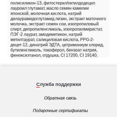
полисиликон-13, фитостерил/октилдодецил
лауроил глутамат, масло семян камелии
японской, молочная кислота, натрий
дилаурамидоглутамид лизин, экстракт маточного
молочка, экстракт семян сои, изопропиловый
спирт, дипропиленгликоль, изопропилмиристат,
ПЭГ-2 лаурат, амодиметикон, натрий
метилтаурат, салициловая кислота, PPG-2-
децет-12, динатрий ЭДТА, цетримониум хлорид,
бутиленгликоль, токоферол, бензоат натрия,
феноксиэтанол, отдушка, CI 17200, CI 19140.
Служба поддержки
Обратная связь
Подарочные сертификаты