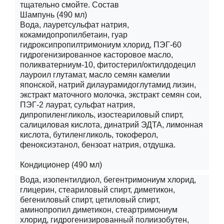
тщательно смойте. Состав
Шампунь (490 мл)
Вода, лауретсульфат натрия,
кокамидопропилбетаин, гуар
гидроксипропилтримониум хлорид, ПЭГ-60
гидрогенизированное касторовое масло,
поликватерниум-10, фитостерил/октилдодецил
лауроил глутамат, масло семян камелии
японской, натрий дилаурамидоглутамид лизин,
экстракт маточного молочка, экстракт семян сои,
ПЭГ-2 лаурат, сульфат натрия,
дипропиленгликоль, изостеариловый спирт,
салициловая кислота, динатрий ЭДТА, лимонная
кислота, бутиленгликоль, токоферол,
феноксиэтанол, бензоат натрия, отдушка.
Кондиционер (490 мл)
Вода, изопентилдиол, бегентримониум хлорид,
глицерин, стеариловый спирт, диметикон,
бегениловый спирт, цетиловый спирт,
аминопропил диметикон, стеартримониум
хлорид, гидрогенизированный полиизобутен,