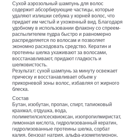
Сухой аэрозольный шампунь для волос
содержит абсорбирующие частицы, которые
удаляют излишки себума у корней волос, что
придает им чистый и ухоженный вид. Благодаря
удобному в использовании флакону со спреем-
распылителем пудра быстро и равномерно
распределяется по волосам и позволяет
экономно расходовать средство. Кератин и
протеины шелка ухаживают за волосами,
восстанавливают, придают гладкость и
шелковистость.
Результат: сухой шампунь за минуту освежает
прическу и восстанавливает объем у
прикорневой зоны волос, избавляя от жирного
блеска.
Состав
Бутан, изобутан, пропан, спирт, тапиоковый
крахмал, отдушка, вода,
полиметилсилсесквиоксан, изопропилмиристат,
лимонная кислота, гидролизованный кератин,
гидролизованные протеины шелка, сорбат
калия, бензоат натрия, альфа-изометилионон,