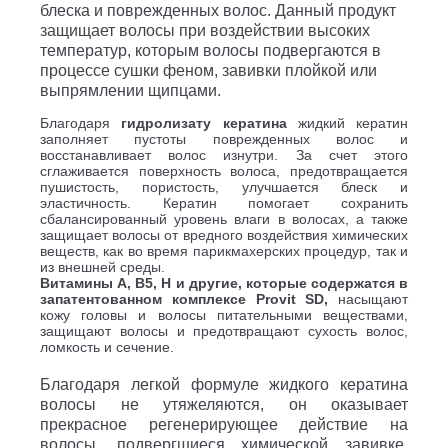
блеска и поврежденных волос. Данный продукт
защищает волосы при воздействии высоких
температур, которым волосы подвергаются в
процессе сушки феном, завивки плойкой или
выпрямлении щипцами.
Благодаря
гидролизату кератина
жидкий кератин
заполняет пустоты поврежденных волос и
восстанавливает волос изнутри. За счет этого
сглаживается поверхность волоса, предотвращается
пушистость, пористость, улучшается блеск и
эластичность. Кератин помогает сохранить
сбалансированный уровень влаги в волосах, а также
защищает волосы от вредного воздействия химических
веществ, как во время парикмахерских процедур, так и
из внешней среды.
Витамины А, В5, Н и другие, которые содержатся в
запатентованном комплексе Provit SD,
насыщают
кожу головы и волосы питательными веществами,
защищают волосы и предотвращают сухость волос,
ломкость и сечение.
Благодаря легкой формуле жидкого кератина
волосы не утяжеляются, он оказывает
прекрасное регенерирующее действие на
волосы, подвергшиеся химической завивке,