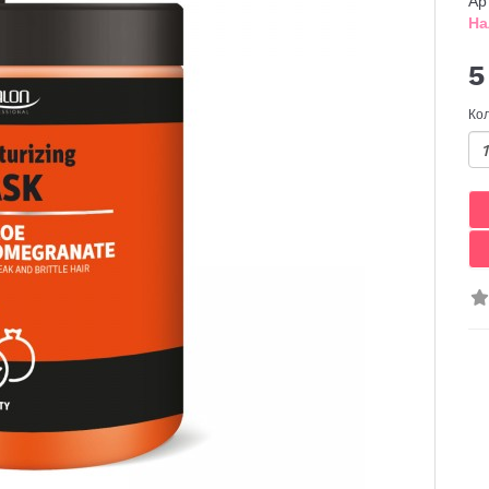
Ар
На
5
Ко