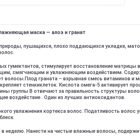
ажняющая маска — алоэ и гранат
т природы, пушащихся, плохо поддающихся укладке, мат
волос.
ных гумектантов, стимулирует восстановление матрицы 
щим, смягчающим и увлажняющим воздействием. Содерж
ет волосы.Плод граната – взрывная смесь витаминов и м
репляет стенкиклеток. Кислота омега-5 активирует про
ины группы B отвечают за правильность структуры вол
ее воздействие . Один из лучших антиоксидантов.
ого увлажнения кортекса волос. Податливость волос ук
блеск.
 в неделю. Нанести на чистые влажные волосы, подержит