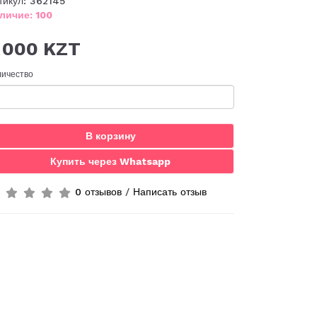
тикул: 362145
личие: 100
 000 KZT
личество
В корзину
Купить через Whatsapp
0 отзывов
/
Написать отзыв