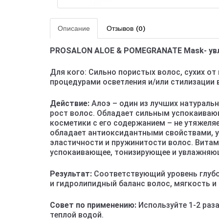
Описание
Отзывов (0)
PROSALON ALOE & POMEGRANATE Mask- увл
Для кого: Сильно пористых волос, сухих о
процедурами осветления и/или стилизации 
Действие:
Алоэ – один из лучших натураль
рост волос. Обладает сильным успокаиваю
косметики с его содержанием – не утяжеля
обладает антиоксидантными свойствами, ук
эластичности и пружинитости волос. Витам
успокаивающее, тонизирующее и увлажняющ
Результат:
Соответствующий уровень глубок
и гидролипидный баланс волос, мягкость и 
Совет по применению:
Используйте 1-2 раза
теплой водой.