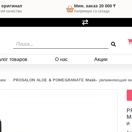
 оригинал
Мин. заказ 20 000 ₸
тия качества
Напрямую со склада
алог товаров
О нас
Акции
ами
PROSALON ALOE & POMEGRANATE Mask- увлажняющая мас
P
M
и