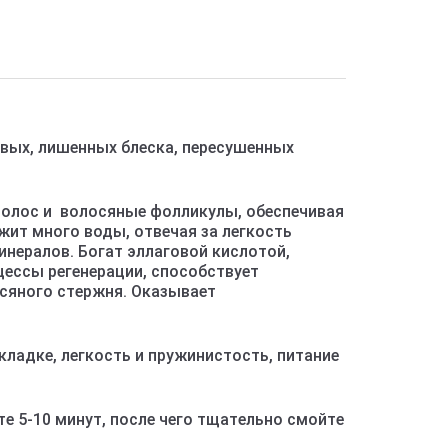
овых, лишенных блеска, пересушенных
волос и волосяные фолликулы, обеспечивая
ит много воды, отвечая за легкость
инералов. Богат эллаговой кислотой,
цессы регенерации, способствует
осяного стержня. Оказывает
ладке, легкость и пружинистость, питание
е 5-10 минут, после чего тщательно смойте